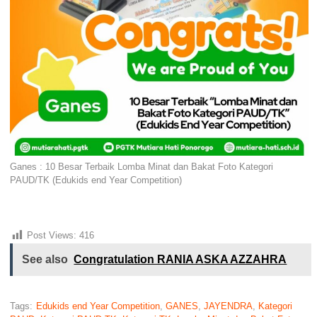
Ganes : 10 Besar Terbaik Lomba Minat dan Bakat Foto Kategori
PAUD/TK (Edukids end Year Competition)
Post Views:
416
See also
Congratulation RANIA ASKA AZZAHRA
Tags:
Edukids end Year Competition
,
GANES
,
JAYENDRA
,
Kategori