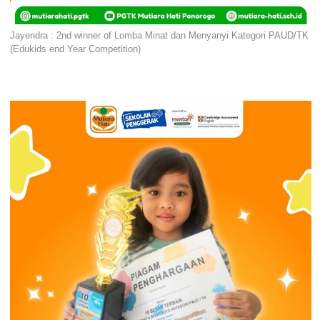
Jayendra : 2nd winner of Lomba Minat dan Menyanyi Kategori PAUD/TK
(Edukids end Year Competition)