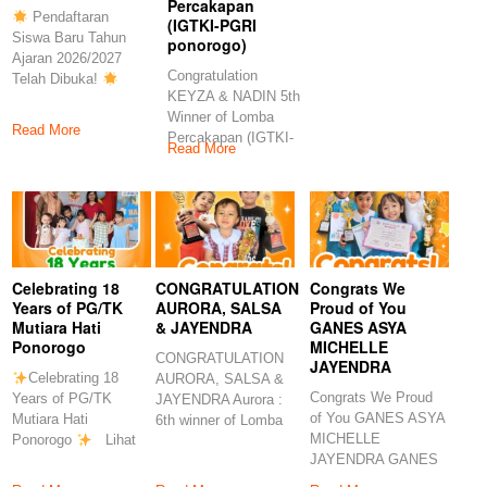
Percakapan
Pendaftaran
(IGTKI-PGRI
Siswa Baru Tahun
ponorogo)
Ajaran 2026/2027
Congratulation
Telah Dibuka!
KEYZA & NADIN 5th
Selamat datang di
Winner of Lomba
Read More
Percakapan (IGTKI-
Read More
PGRI ponorogo)
Congratulations
Celebrating 18
CONGRATULATION
Congrats We
Years of PG/TK
AURORA, SALSA
Proud of You
Mutiara Hati
& JAYENDRA
GANES ASYA
Ponorogo
MICHELLE
CONGRATULATION
JAYENDRA
Celebrating 18
AURORA, SALSA &
Congrats We Proud
Years of PG/TK
JAYENDRA Aurora :
of You GANES ASYA
Mutiara Hati
6th winner of Lomba
MICHELLE
Ponorogo
Lihat
Fotogenic (Smart
JAYENDRA GANES
postingan ini di
Kids
6th winner of