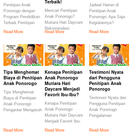
Terbaik!
Penitipan Anak
Jadwal Harian di
Mencari Penitipan
Ponorogo dengan
Penitipan Anak
Anak Ponorogo?
Program Pendidikan
Ponorogo: Apa Saja
Mutiara Hati Daycare
Terbaik Penitipan
Kegiatannya?
Rekomendasi
anak di Ponorogo
Pengantar Penitipan
Read More
Read More
Read More
Terbaik! Menemukan
menjadi pilihan ideal
Anak Ponorogo Apa
tempat penitipan
anak yang
Tips Menghemat
Kenapa Penitipan
Testimoni Nyata
Biaya di Penitipan
Anak Ponorogo
dari Pengguna
Anak Ponorogo
Mutiara Hati
Penitipan Anak
Daycare Menjadi
Ponorogo
Tips Menghemat
Favorit Ibu-Ibu?
Testimoni Nyata dari
Biaya di Penitipan
Kenapa Penitipan
Pengguna Penitipan
Anak Ponorogo
Anak Ponorogo
Anak Ponorogo
Pengantar Mengasuh
Mutiara Hati Daycare
Pengalaman
anak merupakan
Menjadi Favorit Ibu-
Menggunakan Jasa
tanggung jawab besar
Ibu? 1. Penitipan
Penitipan Anak
Read More
Read More
Read More
Anak Ponorogo:
Ponorogo Penitipan