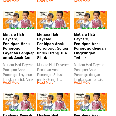
Read More
Read More
Read More
Mutiara Hati
Mutiara Hati
Mutiara Hati
Daycare,
Daycare,
Daycare,
Penitipan Anak
Penitipan Anak
Penitipan Anak
Ponorogo:
Ponorogo: Solusi
Ponorogo dengan
Layanan Lengkap
untuk Orang Tua
Lingkungan
untuk Anak Anda
Sibuk
Terbaik
Mutiara Hati Daycare,
Mutiara Hati Daycare,
Mutiara Hati Daycare,
Penitipan Anak
Penitipan Anak
Penitipan Anak
Ponorogo: Layanan
Ponorogo: Solusi
Ponorogo dengan
Lengkap untuk Anak
untuk Orang Tua
Lingkungan Terbaik
Read More
Read More
Read More
Anda Pendahuluan
Sibuk Di era modern
Ponorogo adalah
Ponorogo, sebuah
salah satu kota
Kegiatan Favorit
Mutiara Hati
Penitipan Anak