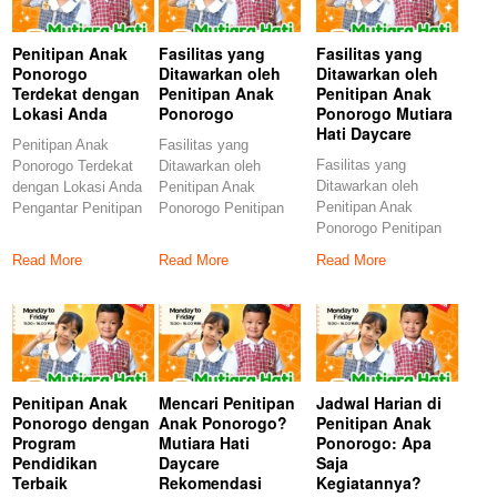
Penitipan Anak
Fasilitas yang
Fasilitas yang
Ponorogo
Ditawarkan oleh
Ditawarkan oleh
Terdekat dengan
Penitipan Anak
Penitipan Anak
Lokasi Anda
Ponorogo
Ponorogo Mutiara
Hati Daycare
Penitipan Anak
Fasilitas yang
Fasilitas yang
Ponorogo Terdekat
Ditawarkan oleh
Ditawarkan oleh
dengan Lokasi Anda
Penitipan Anak
Penitipan Anak
Pengantar Penitipan
Ponorogo Penitipan
Ponorogo Penitipan
Anak di Ponorogo
anak di Ponorogo
anak Ponorogo
Penitipan anak
menjadi pilihan bagi
Read More
Read More
Read More
semakin berkembang
seiring dengan
Penitipan Anak
Mencari Penitipan
Jadwal Harian di
Ponorogo dengan
Anak Ponorogo?
Penitipan Anak
Program
Mutiara Hati
Ponorogo: Apa
Pendidikan
Daycare
Saja
Terbaik
Rekomendasi
Kegiatannya?