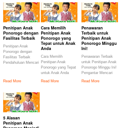
Penitipan Anak
Cara Memilih
Penawaran
Ponorogo dengan
Penitipan Anak
Terbaik untuk
Fasilitas Terbaik
Ponorogo yang
Penitipan Anak
Tepat untuk Anak
Ponorogo Minggu
Penitipan Anak
Anda
Ini!
Ponorogo dengan
Cara Memilih
Penawaran Terbaik
Fasilitas Terbaik
Penitipan Anak
untuk Penitipan Anak
Pendahuluan Mencari
Ponorogo yang Tepat
Ponorogo Minggu Ini!
penitipan anak yang
untuk Anak Anda
Pengantar Mencari
tepat di Ponorogo
Pendahuluan Memilih
penitipan anak yang
Read More
Read More
Read More
penitipan anak
tepat
5 Alasan
Penitipan Anak