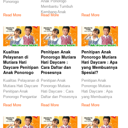
Anak Ponorogo
Ponorogo
modern ini,
Membantu Tumbuh
Menumbuhkan
kebutuhan akan
Kembang Anak
Kreativitas Anak di
penitipan
Read More
Read More
Read More
Pengantar Tumbuh
Penitipan
kembang anak
merupakan fase
Kualitas
Penitipan Anak
Penitipan Anak
Pelayanan di
Ponorogo Mutiara
Ponorogo Mutiara
Mutiara Hati
Hati Daycare :
Hati Daycare : Apa
Daycare Penitipan
Cara Daftar dan
yang Membuatnya
Anak Ponorogo
Prosesnya
Spesial?
Kualitas Pelayanan di
Penitipan Anak
Penitipan Anak
Mutiara Hati Daycare
Ponorogo Mutiara
Ponorogo Mutiara
Penitipan Anak
Hati Daycare : Cara
Hati Daycare : Apa
Ponorogo Pengantar
Daftar dan Prosesnya
yang Membuatnya
Dalam kehidupan
Pendahuluan
Spesial? Penitipan
Read More
Read More
Read More
modern yang
Penitipan anak
anak adalah