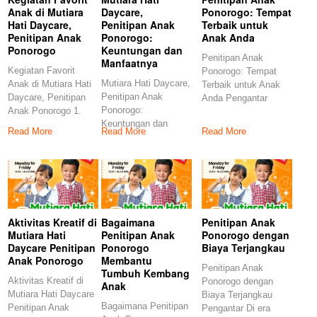
Anak di Mutiara
Daycare,
Ponorogo: Tempat
Hati Daycare,
Penitipan Anak
Terbaik untuk
Penitipan Anak
Ponorogo:
Anak Anda
Ponorogo
Keuntungan dan
Penitipan Anak
Manfaatnya
Kegiatan Favorit
Ponorogo: Tempat
Mutiara Hati Daycare,
Anak di Mutiara Hati
Terbaik untuk Anak
Penitipan Anak
Daycare, Penitipan
Anda Pengantar
Ponorogo:
Anak Ponorogo 1.
Ketika Anda sebagai
Keuntungan dan
Pendahuluan
orang tua
Read More
Read More
Read More
Manfaatnya
Penitipan anak
Pengenalan Penitipan
Anak di Ponorogo
Aktivitas Kreatif di
Bagaimana
Penitipan Anak
Mutiara Hati
Penitipan Anak
Ponorogo dengan
Daycare Penitipan
Ponorogo
Biaya Terjangkau
Anak Ponorogo
Membantu
Penitipan Anak
Tumbuh Kembang
Aktivitas Kreatif di
Ponorogo dengan
Anak
Mutiara Hati Daycare
Biaya Terjangkau
Bagaimana Penitipan
Penitipan Anak
Pengantar Di era