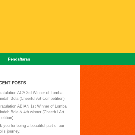
Pendaftaran
CENT POSTS
ratulation ACA 3rd Winner of Lomba
ndah Bola (Cheerful Art Competition)
ratulation ABIAN 1st Winner of Lomba
ndah Bola & 4th winner (Cheerful Art
etition)
 you for being a beautiful part of our
l’s journey.