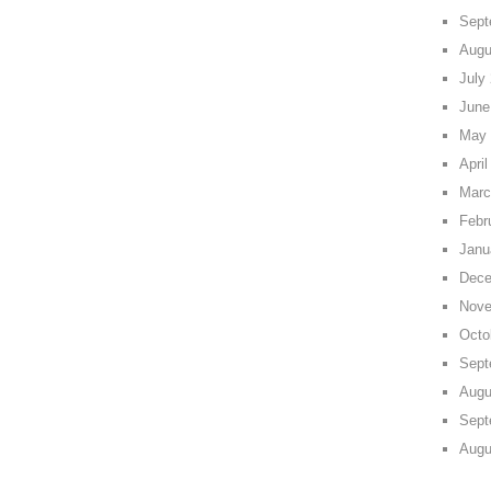
Sept
Augu
July
June
May 
April
Marc
Febr
Janu
Dece
Nove
Octo
Sept
Augu
Sept
Augu