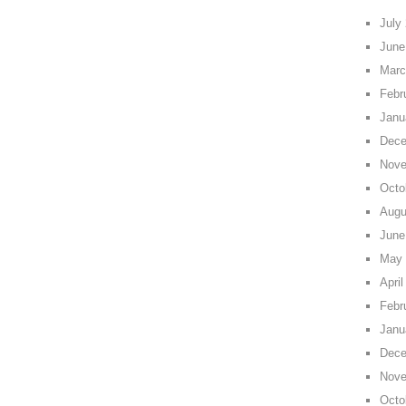
July
June
Marc
Febr
Janu
Dece
Nove
Octo
Augu
June
May 
April
Febr
Janu
Dece
Nove
Octo