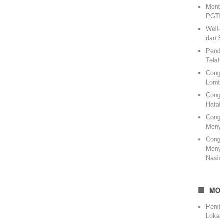
Ment
PGTK
Well
dan 
Pend
Tela
Cong
Lomb
Cong
Hafa
Cong
Meny
Cong
Meny
Nasi
MO
Peni
Loka