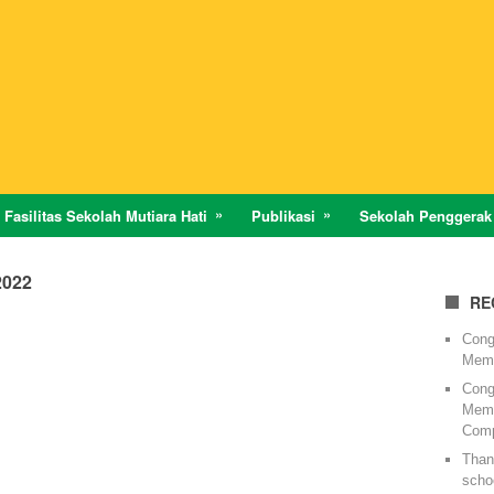
Fasilitas Sekolah Mutiara Hati
Publikasi
Sekolah Penggerak
022
RE
Cong
Memi
Cong
Memi
Comp
Thank
schoo