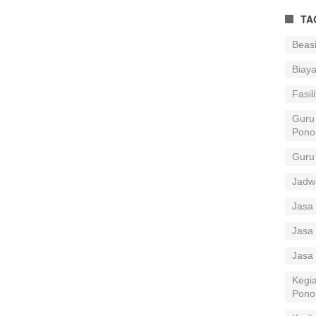
TA
Beas
Biay
Fasil
Guru
Pono
Guru
Jadw
Jasa 
Jasa 
Jasa
Kegia
Pono