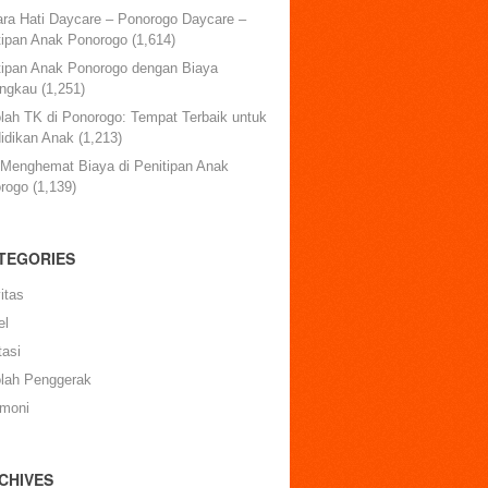
ara Hati Daycare – Ponorogo Daycare –
tipan Anak Ponorogo
(1,614)
tipan Anak Ponorogo dengan Biaya
angkau
(1,251)
lah TK di Ponorogo: Tempat Terbaik untuk
idikan Anak
(1,213)
 Menghemat Biaya di Penitipan Anak
rogo
(1,139)
TEGORIES
itas
el
tasi
lah Penggerak
imoni
CHIVES