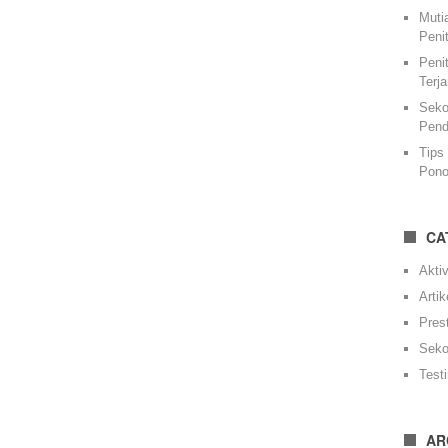
Muti
Peni
Peni
Terj
Seko
Pend
Tips
Pono
CA
Aktiv
Artik
Pres
Seko
Test
AR