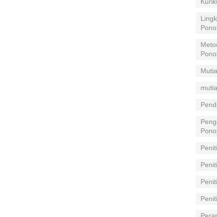
Kuri
Lingk
Pono
Meto
Pono
Mutia
mutia
Pend
Peng
Pono
Penit
Penit
Peni
Peni
Pera