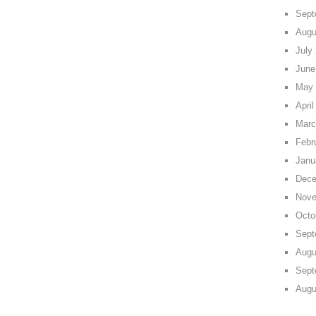
Sept
Augu
July
June
May 
April
Marc
Febr
Janu
Dece
Nove
Octo
Sept
Augu
Sept
Augu