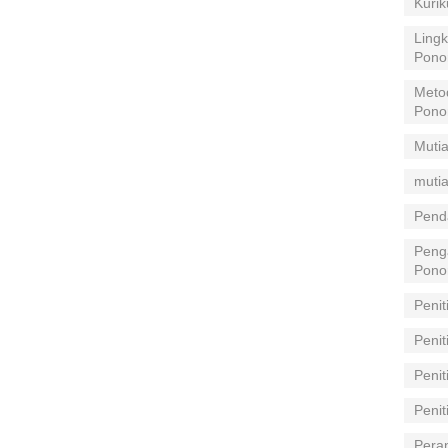
Kuri
Lingk
Pono
Meto
Pono
Mutia
mutia
Pend
Peng
Pono
Penit
Penit
Peni
Peni
Pera