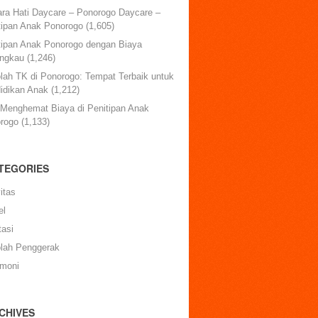
ara Hati Daycare – Ponorogo Daycare –
tipan Anak Ponorogo
(1,605)
tipan Anak Ponorogo dengan Biaya
angkau
(1,246)
lah TK di Ponorogo: Tempat Terbaik untuk
idikan Anak
(1,212)
 Menghemat Biaya di Penitipan Anak
rogo
(1,133)
TEGORIES
itas
el
tasi
lah Penggerak
imoni
CHIVES