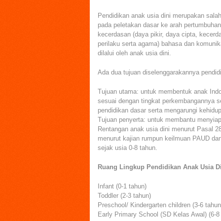
Pendidikan anak usia dini merupakan sala
pada peletakan dasar ke arah pertumbuhan 
kecerdasan (daya pikir, daya cipta, kecerd
perilaku serta agama) bahasa dan komunik
dilalui oleh anak usia dini.
Ada dua tujuan diselenggarakannya pendidik
Tujuan utama: untuk membentuk anak Indo
sesuai dengan tingkat perkembangannya s
pendidikan dasar serta mengarungi kehidu
Tujuan penyerta: untuk membantu menyiapk
Rentangan anak usia dini menurut Pasal 2
menurut kajian rumpun keilmuan PAUD dan
sejak usia 0-8 tahun.
Ruang Lingkup Pendidikan Anak Usia D
Infant (0-1 tahun)
Toddler (2-3 tahun)
Preschool/ Kindergarten children (3-6 tahun
Early Primary School (SD Kelas Awal) (6-8