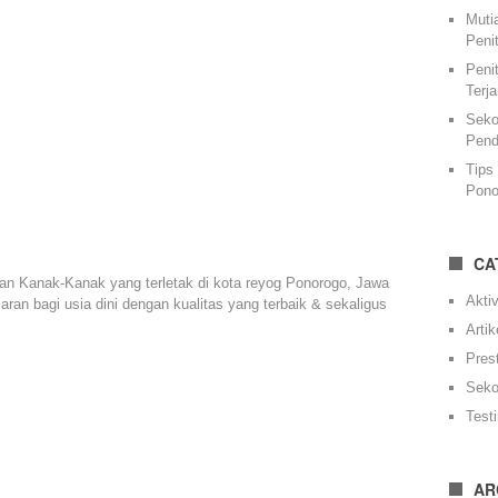
Muti
Peni
Peni
Terj
Seko
Pend
Tips
Pono
CA
n Kanak-Kanak yang terletak di kota reyog Ponorogo, Jawa
Aktiv
an bagi usia dini dengan kualitas yang terbaik & sekaligus
Artik
Pres
Seko
Test
AR