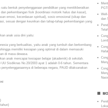
Ment
h satu bentuk penyelenggaraan pendidikan yang menitikberatkan
PGTK
dan perkembangan fisik (koordinasi motorik halus dan kasar),
Well
asan emosi, kecerdasan spiritual), sosio emosional (sikap dan
dan 
asi, sesuai dengan keunikan dan tahap-tahap perkembangan yang
Pend
Tela
an anak usia dini yaitu:
Cong
Lomb
nesia yang berkualitas, yaitu anak yang tumbuh dan berkembang
Cong
ehingga memiliki kesiapan yang optimal di dalam memasuki
Hafa
pan di masa dewasa.
Cong
an anak mencapai kesiapan belajar (akademik) di sekolah.
Meny
8 UU Sisdiknas No.20/2003 ayat 1 adalah 0-6 tahun. Sementara
 penyelenggaraannya di beberapa negara, PAUD dilaksanakan
Cong
Meny
Nasi
ini
MO
)
Peni
 tahun)
Loka