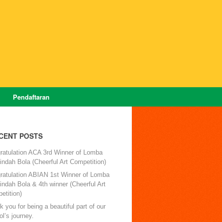
Pendaftaran
CENT POSTS
ratulation ACA 3rd Winner of Lomba
ndah Bola (Cheerful Art Competition)
ratulation ABIAN 1st Winner of Lomba
ndah Bola & 4th winner (Cheerful Art
etition)
 you for being a beautiful part of our
l’s journey.