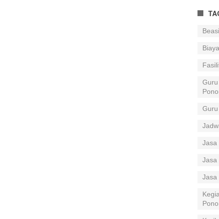
TA
Beas
Biay
Fasil
Guru
Pono
Guru
Jadw
Jasa 
Jasa 
Jasa
Kegia
Pono