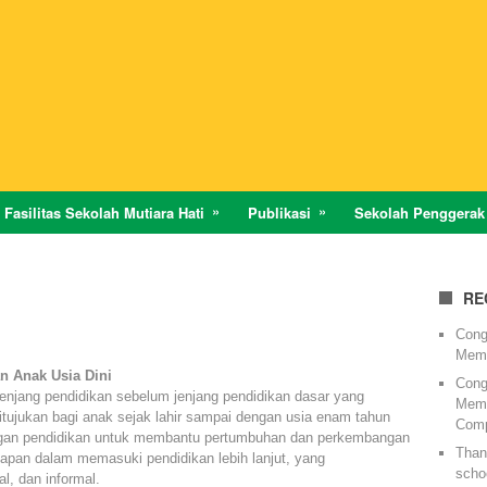
Fasilitas Sekolah Mutiara Hati
Publikasi
Sekolah Penggerak
RE
Cong
Memi
n Anak Usia Dini
Cong
enjang pendidikan sebelum jenjang pendidikan dasar yang
Memi
ujukan bagi anak sejak lahir sampai dengan usia enam tahun
Comp
ngan pendidikan untuk membantu pertumbuhan dan perkembangan
Thank
iapan dalam memasuki pendidikan lebih lanjut, yang
schoo
l, dan informal.