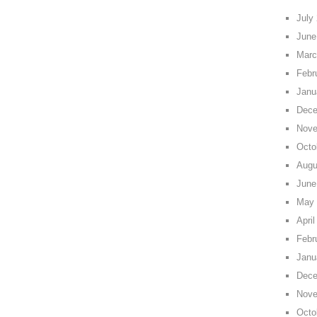
July
June
Marc
Febr
Janu
Dece
Nove
Octo
Augu
June
May 
April
Febr
Janu
Dece
Nove
Octo