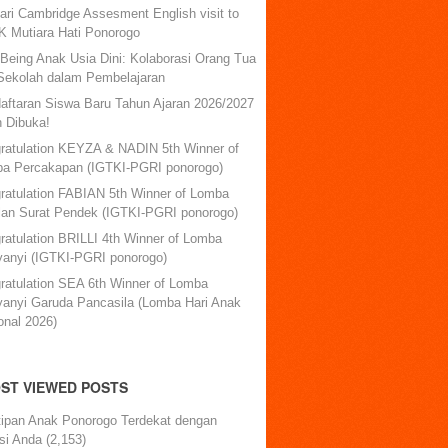
ari Cambridge Assesment English visit to
 Mutiara Hati Ponorogo
-Being Anak Usia Dini: Kolaborasi Orang Tua
Sekolah dalam Pembelajaran
aftaran Siswa Baru Tahun Ajaran 2026/2027
h Dibuka!
ratulation KEYZA & NADIN 5th Winner of
a Percakapan (IGTKI-PGRI ponorogo)
ratulation FABIAN 5th Winner of Lomba
lan Surat Pendek (IGTKI-PGRI ponorogo)
ratulation BRILLI 4th Winner of Lomba
anyi (IGTKI-PGRI ponorogo)
ratulation SEA 6th Winner of Lomba
anyi Garuda Pancasila (Lomba Hari Anak
onal 2026)
ST VIEWED POSTS
tipan Anak Ponorogo Terdekat dengan
si Anda
(2,153)