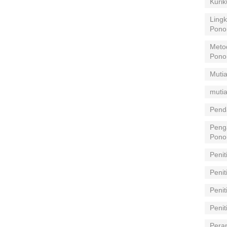
Kuri
Lingk
Pono
Meto
Pono
Mutia
mutia
Pend
Peng
Pono
Penit
Penit
Peni
Peni
Pera