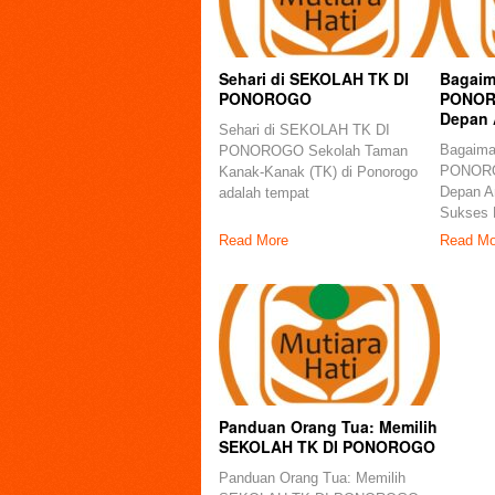
Sehari di SEKOLAH TK DI
Bagaim
PONOROGO
PONOR
Depan 
Sehari di SEKOLAH TK DI
Bagaim
PONOROGO Sekolah Taman
PONORO
Kanak-Kanak (TK) di Ponorogo
Depan A
adalah tempat
Sukses 
Read More
Read Mo
Panduan Orang Tua: Memilih
SEKOLAH TK DI PONOROGO
Panduan Orang Tua: Memilih