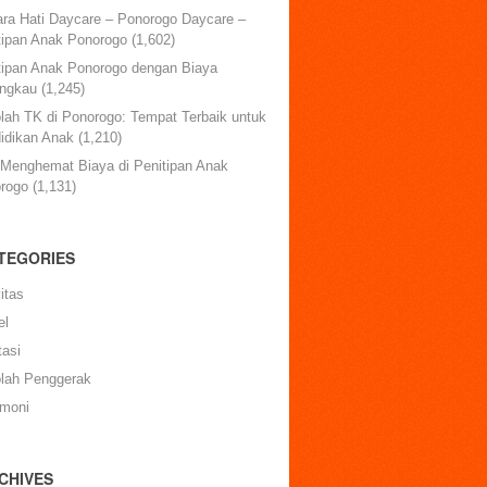
ara Hati Daycare – Ponorogo Daycare –
tipan Anak Ponorogo
(1,602)
tipan Anak Ponorogo dengan Biaya
angkau
(1,245)
lah TK di Ponorogo: Tempat Terbaik untuk
idikan Anak
(1,210)
 Menghemat Biaya di Penitipan Anak
rogo
(1,131)
TEGORIES
itas
el
tasi
lah Penggerak
imoni
CHIVES