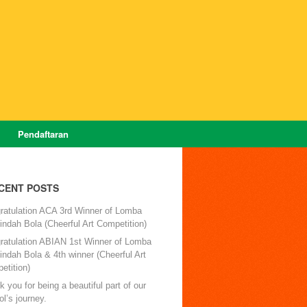
Pendaftaran
CENT POSTS
ratulation ACA 3rd Winner of Lomba
ndah Bola (Cheerful Art Competition)
ratulation ABIAN 1st Winner of Lomba
ndah Bola & 4th winner (Cheerful Art
etition)
 you for being a beautiful part of our
l’s journey.