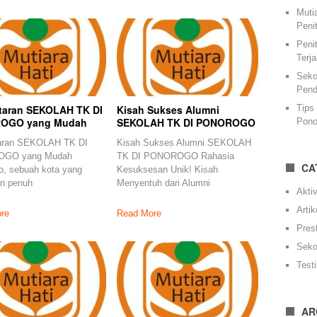
Muti
Peni
Peni
Terj
Seko
Pend
Tips
taran SEKOLAH TK DI
Kisah Sukses Alumni
OGO yang Mudah
SEKOLAH TK DI PONOROGO
Pono
aran SEKOLAH TK DI
Kisah Sukses Alumni SEKOLAH
GO yang Mudah
TK DI PONOROGO Rahasia
CA
o, sebuah kota yang
Kesuksesan Unik! Kisah
an penuh
Menyentuh dari Alumni
Aktiv
Artik
re
Read More
Pres
Seko
Test
AR