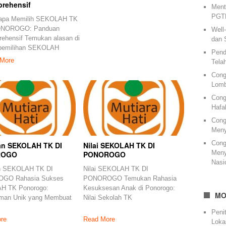
rehensif
Ment
PGTK
apa Memilih SEKOLAH TK
ONOROGO: Panduan
Well
ehensif Temukan alasan di
dan 
 pemilihan SEKOLAH
Pend
More
Tela
Cong
Lomb
Cong
Hafa
Cong
Meny
Cong
an SEKOLAH TK DI
Nilai SEKOLAH TK DI
Meny
ROGO
PONOROGO
Nasi
n SEKOLAH TK DI
Nilai SEKOLAH TK DI
GO Rahasia Sukses
PONOROGO Temukan Rahasia
H TK Ponorogo:
Kesuksesan Anak di Ponorogo:
MO
man Unik yang Membuat
Nilai Sekolah TK
Peni
re
Read More
Loka