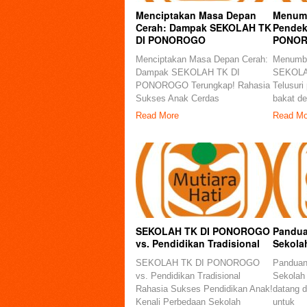
Menciptakan Masa Depan
Menumb
Cerah: Dampak SEKOLAH TK
Pendek
DI PONOROGO
PONO
Menciptakan Masa Depan Cerah:
Menumbu
Dampak SEKOLAH TK DI
SEKOLA
PONOROGO Terungkap! Rahasia
Telusuri
Sukses Anak Cerdas
bakat d
Read More
Read Mo
SEKOLAH TK DI PONOROGO
Pandua
vs. Pendidikan Tradisional
Sekola
SEKOLAH TK DI PONOROGO
Panduan
vs. Pendidikan Tradisional
Sekolah
Rahasia Sukses Pendidikan Anak!
datang d
Kenali Perbedaan Sekolah
untuk