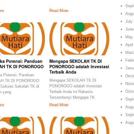
Sept
re
Read More
Augu
July
June
May 
April
Marc
Febr
a Potensi: Panduan
Mengapa SEKOLAH TK DI
AH TK DI PONOROGO
PONOROGO adalah Investasi
Janu
Terbaik Anda
 Potensi: Panduan
Dece
Mengapa SEKOLAH TK DI
H TK DI PONOROGO
Nove
PONOROGO adalah Investasi
 Sukses Sekolah TK di
Octo
Terbaik Anda Ini Rahasia
o yang
Tersembunyi Mengapa TK
Sept
re
Read More
Augu
Sept
Augu