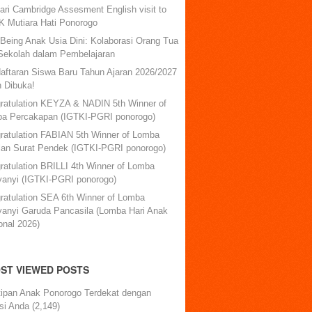
ari Cambridge Assesment English visit to
 Mutiara Hati Ponorogo
-Being Anak Usia Dini: Kolaborasi Orang Tua
Sekolah dalam Pembelajaran
aftaran Siswa Baru Tahun Ajaran 2026/2027
h Dibuka!
ratulation KEYZA & NADIN 5th Winner of
a Percakapan (IGTKI-PGRI ponorogo)
ratulation FABIAN 5th Winner of Lomba
lan Surat Pendek (IGTKI-PGRI ponorogo)
ratulation BRILLI 4th Winner of Lomba
anyi (IGTKI-PGRI ponorogo)
ratulation SEA 6th Winner of Lomba
anyi Garuda Pancasila (Lomba Hari Anak
onal 2026)
ST VIEWED POSTS
tipan Anak Ponorogo Terdekat dengan
si Anda
(2,149)