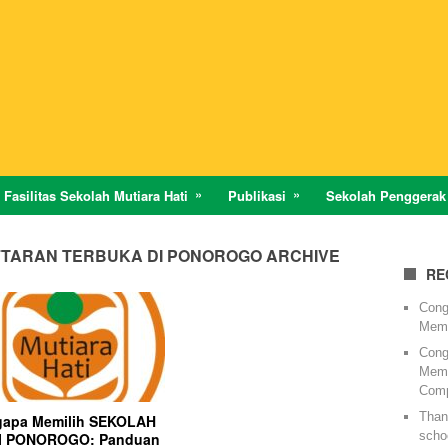
Fasilitas Sekolah Mutiara Hati
Publikasi
Sekolah Penggerak
TARAN TERBUKA DI PONOROGO ARCHIVE
RE
Cong
Memi
Cong
Memi
Comp
Thank
apa Memilih SEKOLAH
schoo
I PONOROGO: Panduan