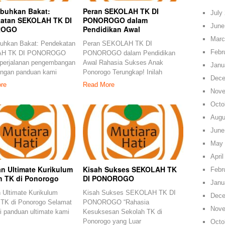
uhkan Bakat:
Peran SEKOLAH TK DI
July
atan SEKOLAH TK DI
PONOROGO dalam
June
ROGO
Pendidikan Awal
Marc
hkan Bakat: Pendekatan
Peran SEKOLAH TK DI
Febr
H TK DI PONOROGO
PONOROGO dalam Pendidikan
 perjalanan pengembangan
Awal Rahasia Sukses Anak
Janu
engan panduan kami
Ponorogo Terungkap! Inilah
Dece
re
Read More
Nove
Octo
Augu
June
May 
April
n Ultimate Kurikulum
Kisah Sukses SEKOLAH TK
Febr
h TK di Ponorogo
DI PONOROGO
Janu
 Ultimate Kurikulum
Kisah Sukses SEKOLAH TK DI
Dece
 TK di Ponorogo Selamat
PONOROGO “Rahasia
Nove
i panduan ultimate kami
Kesuksesan Sekolah TK di
Ponorogo yang Luar
Octo