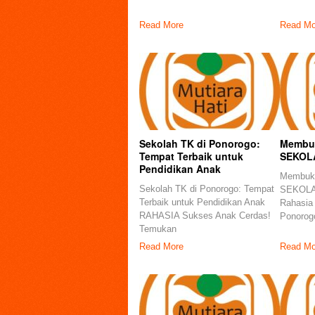
Read More
Read Mo
Sekolah TK di Ponorogo:
Membuk
Tempat Terbaik untuk
SEKOL
Pendidikan Anak
Membuka
Sekolah TK di Ponorogo: Tempat
SEKOLA
Terbaik untuk Pendidikan Anak
Rahasia
RAHASIA Sukses Anak Cerdas!
Ponorog
Temukan
Read More
Read Mo