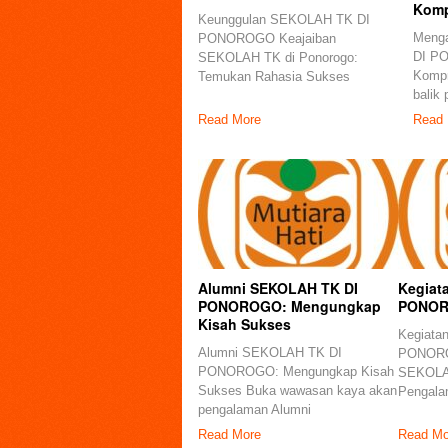
Komp
Keunggulan SEKOLAH TK DI
Meng
PONOROGO Keajaiban
DI P
SEKOLAH TK di Ponorogo:
Kompr
Temukan Rahasia Sukses
balik
Pendidikan
Read More
Read 
Alumni SEKOLAH TK DI
Kegiat
PONOROGO: Mengungkap
PONO
Kisah Sukses
Kegiata
Alumni SEKOLAH TK DI
PONORO
PONOROGO: Mengungkap Kisah
SEKOLA
Sukses Buka wawasan kaya akan
Pengala
pengalaman Alumni
Read More
Read Mo