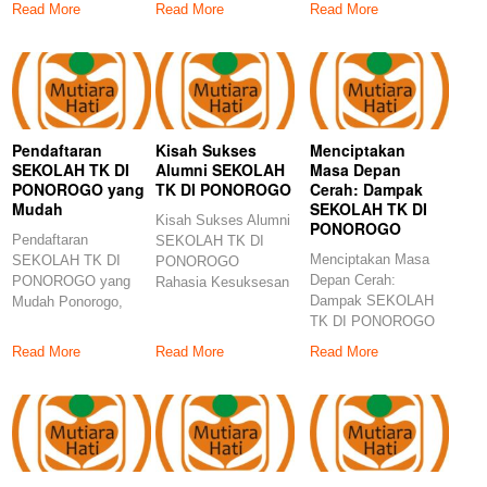
Temukan Fasilitas
yang Membuat
Read More
Read More
Read More
Pendaftaran
Kisah Sukses
Menciptakan
SEKOLAH TK DI
Alumni SEKOLAH
Masa Depan
PONOROGO yang
TK DI PONOROGO
Cerah: Dampak
Mudah
SEKOLAH TK DI
Kisah Sukses Alumni
PONOROGO
Pendaftaran
SEKOLAH TK DI
Menciptakan Masa
SEKOLAH TK DI
PONOROGO
Depan Cerah:
PONOROGO yang
Rahasia Kesuksesan
Dampak SEKOLAH
Mudah Ponorogo,
Unik! Kisah
TK DI PONOROGO
sebuah kota yang
Menyentuh dari
Terungkap! Rahasia
subur dan penuh
Alumni
Read More
Read More
Read More
Sukses Anak Cerdas