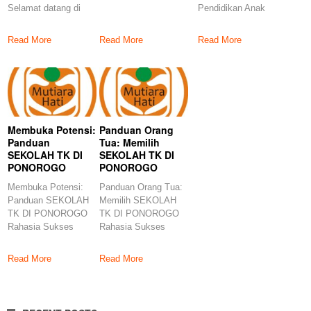
Selamat datang di
Pendidikan Anak
Sekolah TK di
panduan ultimate
RAHASIA Sukses
Ponorogo yang Luar
kami untuk
Anak Cerdas!
Read More
Read More
Read More
Temukan
Membuka Potensi:
Panduan Orang
Panduan
Tua: Memilih
SEKOLAH TK DI
SEKOLAH TK DI
PONOROGO
PONOROGO
Membuka Potensi:
Panduan Orang Tua:
Panduan SEKOLAH
Memilih SEKOLAH
TK DI PONOROGO
TK DI PONOROGO
Rahasia Sukses
Rahasia Sukses
Sekolah TK di
Memilih Sekolah TK
Ponorogo yang
Terbaik
Read More
Read More