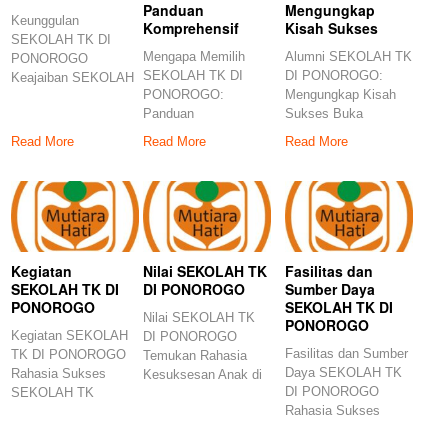
Panduan
Mengungkap
Keunggulan
Komprehensif
Kisah Sukses
SEKOLAH TK DI
Mengapa Memilih
Alumni SEKOLAH TK
PONOROGO
SEKOLAH TK DI
DI PONOROGO:
Keajaiban SEKOLAH
PONOROGO:
Mengungkap Kisah
TK di Ponorogo:
Panduan
Sukses Buka
Temukan Rahasia
Komprehensif
wawasan kaya akan
Sukses Pendidikan
Read More
Read More
Read More
Temukan alasan di
pengalaman Alumni
balik pemilihan
SEKOLAH
Kegiatan
Nilai SEKOLAH TK
Fasilitas dan
SEKOLAH TK DI
DI PONOROGO
Sumber Daya
PONOROGO
SEKOLAH TK DI
Nilai SEKOLAH TK
PONOROGO
Kegiatan SEKOLAH
DI PONOROGO
Fasilitas dan Sumber
TK DI PONOROGO
Temukan Rahasia
Daya SEKOLAH TK
Rahasia Sukses
Kesuksesan Anak di
DI PONOROGO
SEKOLAH TK
Ponorogo: Nilai
Rahasia Sukses
Ponorogo:
Sekolah TK
Anak Berkualitas!
Pengalaman Unik