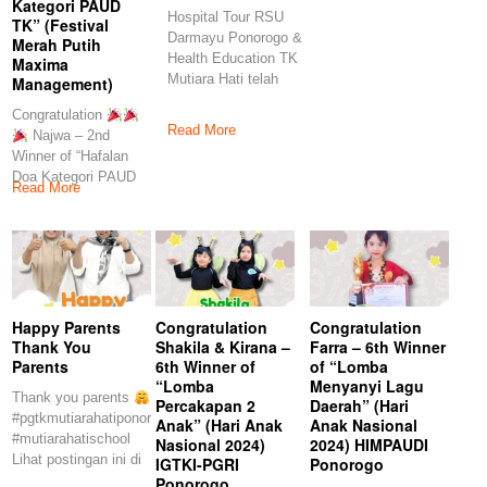
Kategori PAUD
Hospital Tour RSU
TK” (Festival
Darmayu Ponorogo &
Merah Putih
Health Education TK
Maxima
Mutiara Hati telah
Management)
bekerjasama dengan
Congratulation
Read More
Najwa – 2nd
Winner of “Hafalan
Doa Kategori PAUD
Read More
TK” (Festival Merah
Happy Parents
Congratulation
Congratulation
Thank You
Shakila & Kirana –
Farra – 6th Winner
Parents
6th Winner of
of “Lomba
“Lomba
Menyanyi Lagu
Thank you parents
Percakapan 2
Daerah” (Hari
#pgtkmutiarahatiponorogo
Anak” (Hari Anak
Anak Nasional
#mutiarahatischool
Nasional 2024)
2024) HIMPAUDI
Lihat postingan ini di
IGTKI-PGRI
Ponorogo
Instagram Sebuah
Ponorogo