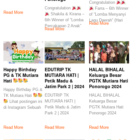
Congratulation
kiriman dibagikan
Congratulation
Farra – 6th Winner
Read More
Shakila & Kirana –
of “Lomba Menyanyi
6th Winner of “Lomba
Lagu Daerah” (Hari
Read More
Percakapan 2 Anak”
Anak Nasional
Read More
(Hari
Happy Birthday
EDUTRIP TK
HALAL BIHALAL
PG & TK Mutiara
MUTIARA HATI |
Keluarga Besar
Hati
Petik Madu &
PGTK Mutiara Hati
Jatim Park 2 | 2024
Ponorogo 2024
Happy Birthday PG &
EDUTRIP TK
HALAL BIHALAL
TK Mutiara Hati
MUTIARA HATI |
Keluarga Besar
Lihat postingan ini
Petik Madu & Jatim
PGTK Mutiara Hati
di Instagram Sebuah
Park 2 | 2024
Ponorogo 2024
Read More
Read More
Read More