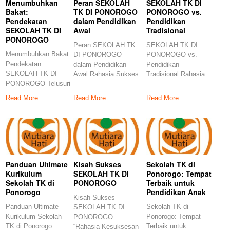
Menumbuhkan
Peran SEKOLAH
SEKOLAH TK DI
Bakat:
TK DI PONOROGO
PONOROGO vs.
Pendekatan
dalam Pendidikan
Pendidikan
SEKOLAH TK DI
Awal
Tradisional
PONOROGO
Peran SEKOLAH TK
SEKOLAH TK DI
Menumbuhkan Bakat:
DI PONOROGO
PONOROGO vs.
Pendekatan
dalam Pendidikan
Pendidikan
SEKOLAH TK DI
Awal Rahasia Sukses
Tradisional Rahasia
PONOROGO Telusuri
Anak Ponorogo
Sukses Pendidikan
perjalanan
Terungkap! Inilah
Anak! Kenali
Read More
Read More
Read More
pengembangan bakat
Perbedaan Sekolah
dengan panduan kami
Panduan Ultimate
Kisah Sukses
Sekolah TK di
Kurikulum
SEKOLAH TK DI
Ponorogo: Tempat
Sekolah TK di
PONOROGO
Terbaik untuk
Ponorogo
Pendidikan Anak
Kisah Sukses
Panduan Ultimate
Sekolah TK di
SEKOLAH TK DI
Kurikulum Sekolah
Ponorogo: Tempat
PONOROGO
TK di Ponorogo
Terbaik untuk
“Rahasia Kesuksesan