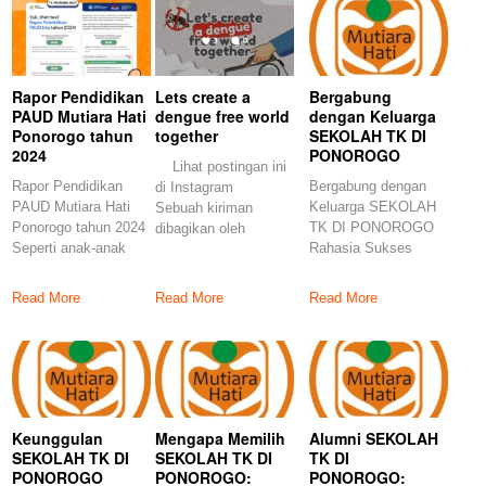
Rapor Pendidikan
Lets create a
Bergabung
PAUD Mutiara Hati
dengue free world
dengan Keluarga
Ponorogo tahun
together
SEKOLAH TK DI
2024
PONOROGO
Lihat postingan ini
Rapor Pendidikan
Bergabung dengan
di Instagram
PAUD Mutiara Hati
Keluarga SEKOLAH
Sebuah kiriman
Ponorogo tahun 2024
TK DI PONOROGO
dibagikan oleh
Seperti anak-anak
Rahasia Sukses
PGTK_MutiaraHati
kita, yang memiliki
Anak di Ponorogo:
(@pg_tk_mutiarahati.ponorogo)
laporan
Bergabung dengan
Read More
Read More
Read More
Keunggulan
Mengapa Memilih
Alumni SEKOLAH
SEKOLAH TK DI
SEKOLAH TK DI
TK DI
PONOROGO
PONOROGO:
PONOROGO: