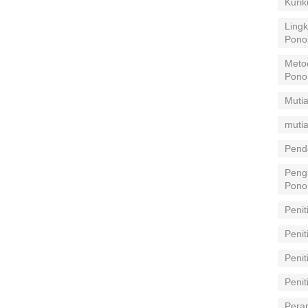
Kuri
Lingk
Pono
Meto
Pono
Mutia
mutia
Pend
Peng
Pono
Penit
Penit
Peni
Peni
Pera