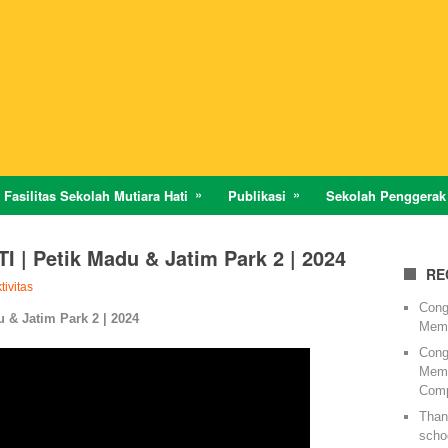
Fasilitas Sekolah Mutiara Hati
Publikasi
Sekolah Penggerak
| Petik Madu & Jatim Park 2 | 2024
RE
tivitas
Cong
& Jatim Park 2 | 2024
Memi
Cong
Memi
Comp
Thank
schoo