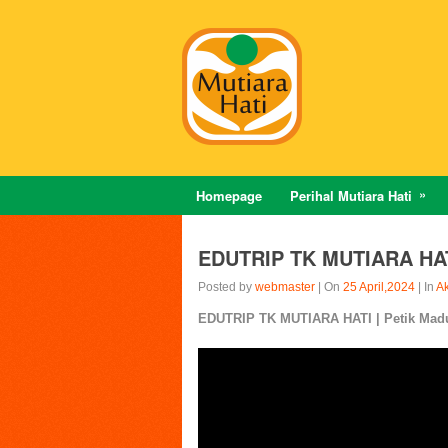
Homepage
Perihal Mutiara Hati
EDUTRIP TK MUTIARA HATI 
Posted by
webmaster
| On
25 April,2024
| In
Ak
EDUTRIP TK MUTIARA HATI | Petik Madu 