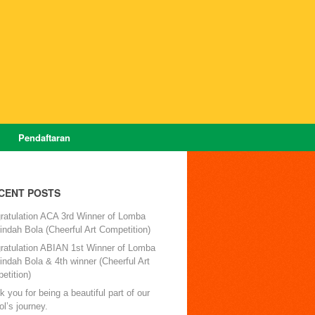
Pendaftaran
CENT POSTS
ratulation ACA 3rd Winner of Lomba
ndah Bola (Cheerful Art Competition)
ratulation ABIAN 1st Winner of Lomba
ndah Bola & 4th winner (Cheerful Art
etition)
 you for being a beautiful part of our
l’s journey.