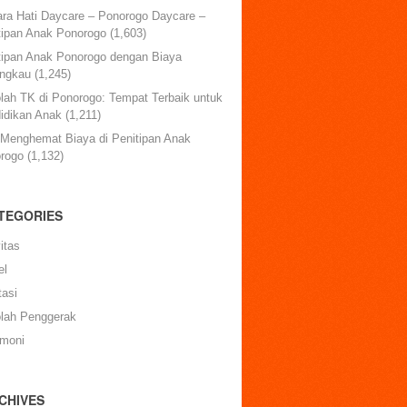
ara Hati Daycare – Ponorogo Daycare –
tipan Anak Ponorogo
(1,603)
tipan Anak Ponorogo dengan Biaya
angkau
(1,245)
lah TK di Ponorogo: Tempat Terbaik untuk
idikan Anak
(1,211)
 Menghemat Biaya di Penitipan Anak
rogo
(1,132)
TEGORIES
itas
el
tasi
lah Penggerak
imoni
CHIVES