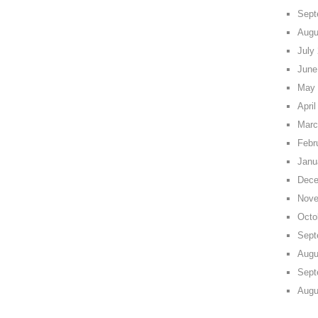
Sept
Augu
July
June
May 
April
Marc
Febr
Janu
Dece
Nove
Octo
Sept
Augu
Sept
Augu