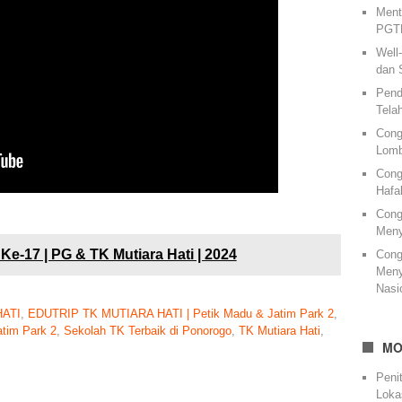
Ment
PGTK
Well
dan 
Pend
Tela
Cong
Lomb
Cong
Hafa
Cong
Meny
17 | PG & TK Mutiara Hati | 2024
Cong
Meny
Nasi
HATI
,
EDUTRIP TK MUTIARA HATI | Petik Madu & Jatim Park 2
,
tim Park 2
,
Sekolah TK Terbaik di Ponorogo
,
TK Mutiara Hati
,
MO
Peni
Loka