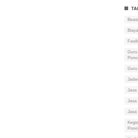
TA
Beas
Biay
Fasil
Guru
Pono
Guru
Jadw
Jasa 
Jasa 
Jasa
Kegia
Pono