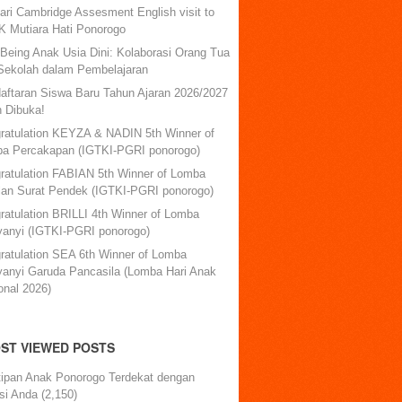
ari Cambridge Assesment English visit to
 Mutiara Hati Ponorogo
-Being Anak Usia Dini: Kolaborasi Orang Tua
Sekolah dalam Pembelajaran
aftaran Siswa Baru Tahun Ajaran 2026/2027
h Dibuka!
ratulation KEYZA & NADIN 5th Winner of
a Percakapan (IGTKI-PGRI ponorogo)
ratulation FABIAN 5th Winner of Lomba
lan Surat Pendek (IGTKI-PGRI ponorogo)
ratulation BRILLI 4th Winner of Lomba
anyi (IGTKI-PGRI ponorogo)
ratulation SEA 6th Winner of Lomba
anyi Garuda Pancasila (Lomba Hari Anak
onal 2026)
ST VIEWED POSTS
tipan Anak Ponorogo Terdekat dengan
si Anda
(2,150)