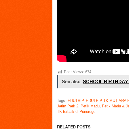
Post Views:
674
See also
SCHOOL BIRTHDAY Ke-
Tags:
EDUTRIP
,
EDUTRIP TK MUTIARA 
Jatim Park 2
,
Petik Madu
,
Petik Madu & Ja
TK terbaik di Ponorogo
RELATED POSTS