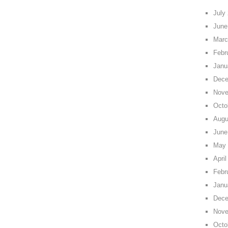
July
June
Marc
Febr
Janu
Dece
Nove
Octo
Augu
June
May 
April
Febr
Janu
Dece
Nove
Octo