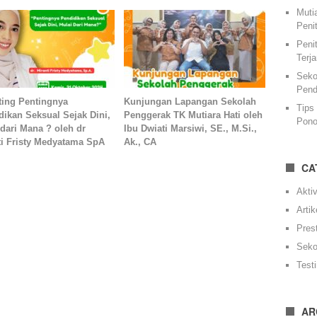
Muti
Peni
Peni
Terj
Seko
Pend
ting Pentingnya
Kunjungan Lapangan Sekolah
Tips
dikan Seksual Sejak Dini,
Penggerak TK Mutiara Hati oleh
Pono
 dari Mana ? oleh dr
Ibu Dwiati Marsiwi, SE., M.Si.,
ti Fristy Medyatama SpA
Ak., CA
CA
Aktiv
Artik
Pres
Seko
Test
AR