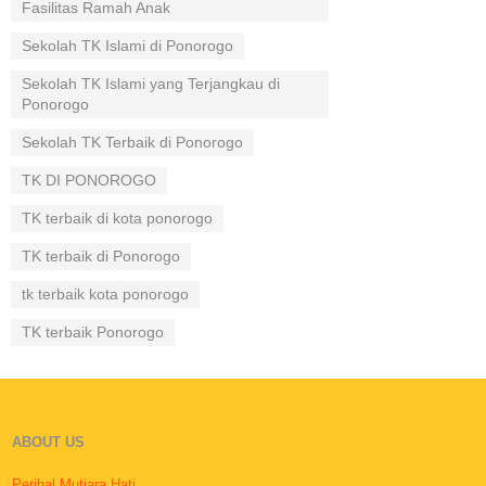
Fasilitas Ramah Anak
Sekolah TK Islami di Ponorogo
Sekolah TK Islami yang Terjangkau di
Ponorogo
Sekolah TK Terbaik di Ponorogo
TK DI PONOROGO
TK terbaik di kota ponorogo
TK terbaik di Ponorogo
tk terbaik kota ponorogo
TK terbaik Ponorogo
ABOUT US
Perihal Mutiara Hati