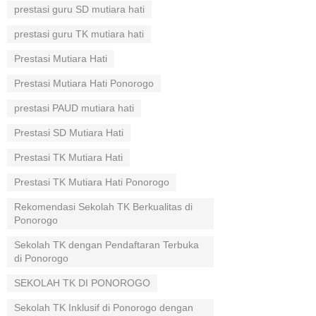
prestasi guru SD mutiara hati
prestasi guru TK mutiara hati
Prestasi Mutiara Hati
Prestasi Mutiara Hati Ponorogo
prestasi PAUD mutiara hati
Prestasi SD Mutiara Hati
Prestasi TK Mutiara Hati
Prestasi TK Mutiara Hati Ponorogo
Rekomendasi Sekolah TK Berkualitas di
Ponorogo
Sekolah TK dengan Pendaftaran Terbuka
di Ponorogo
SEKOLAH TK DI PONOROGO
Sekolah TK Inklusif di Ponorogo dengan