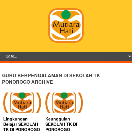
GURU BERPENGALAMAN DI SEKOLAH TK
PONOROGO ARCHIVE
Lingkungan
Keunggulan
Belajar SEKOLAH
SEKOLAH TK DI
TK DI PONOROGO
PONOROGO