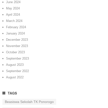
June 2024
May 2024
April 2024
March 2024
February 2024
January 2024
December 2023
November 2023
October 2023
September 2023
August 2023
September 2022
August 2022
TAGS
Beasiswa Sekolah TK Ponorogo