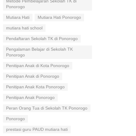
Metode Pembelajaran Sekolah TK di
Ponorogo
Mutiara Hati
Mutiara Hati Ponorogo
mutiara hati school
Pendaftaran Sekolah TK di Ponorogo
Pengalaman Belajar di Sekolah TK
Ponorogo
Penitipan Anak di Kota Ponorogo
Penitipan Anak di Ponorogo
Penitipan Anak Kota Ponorogo
Penitipan Anak Ponorogo
Peran Orang Tua di Sekolah TK Ponorogo
Ponorogo
prestasi guru PAUD mutiara hati