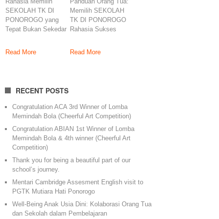
Rahasia Memilih
Panduan Orang Tua:
SEKOLAH TK DI
Memilih SEKOLAH
PONOROGO yang
TK DI PONOROGO
Tepat Bukan Sekedar
Rahasia Sukses
Pendidikan! Temukan
Memilih Sekolah TK
Rahasia Tersembunyi
Terbaik
Read More
Read More
RECENT POSTS
Congratulation ACA 3rd Winner of Lomba
Memindah Bola (Cheerful Art Competition)
Congratulation ABIAN 1st Winner of Lomba
Memindah Bola & 4th winner (Cheerful Art
Competition)
Thank you for being a beautiful part of our
school’s journey.
Mentari Cambridge Assesment English visit to
PGTK Mutiara Hati Ponorogo
Well-Being Anak Usia Dini: Kolaborasi Orang Tua
dan Sekolah dalam Pembelajaran