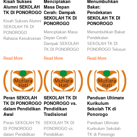
Kisah Sukses
Menciptakan
Menumbuhkan
Alumni SEKOLAH
Masa Depan
Bakat:
TK DI PONOROGO
Cerah: Dampak
Pendekatan
SEKOLAH TK DI
SEKOLAH TK DI
Kisah Sukses Alumni
PONOROGO
PONOROGO
SEKOLAH TK DI
Menciptakan Masa
Menumbuhkan Bakat:
PONOROGO
Depan Cerah:
Pendekatan
Rahasia Kesuksesan
Dampak SEKOLAH
SEKOLAH TK DI
Unik! Kisah
TK DI PONOROGO
PONOROGO Telusuri
Menyentuh dari
Terungkap! Rahasia
perjalanan
Alumni
Read More
Read More
Read More
Sukses Anak Cerdas
pengembangan bakat
dengan panduan kami
Peran SEKOLAH
SEKOLAH TK DI
Panduan Ultimate
TK DI PONOROGO
PONOROGO vs.
Kurikulum
dalam Pendidikan
Pendidikan
Sekolah TK di
Awal
Tradisional
Ponorogo
Peran SEKOLAH TK
SEKOLAH TK DI
Panduan Ultimate
DI PONOROGO
PONOROGO vs.
Kurikulum Sekolah
dalam Pendidikan
Pendidikan
TK di Ponorogo