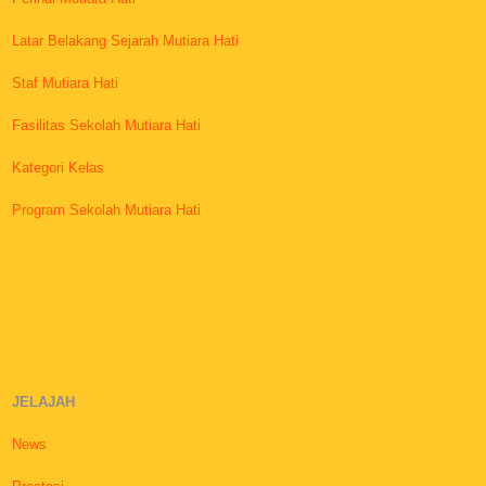
Latar Belakang Sejarah Mutiara Hati
Staf Mutiara Hati
Fasilitas Sekolah Mutiara Hati
Kategori Kelas
Program Sekolah Mutiara Hati
JELAJAH
News