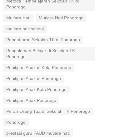
Metode Pembelajaran Sekolah TK di
Ponorogo
Mutiara Hati
Mutiara Hati Ponorogo
mutiara hati school
Pendaftaran Sekolah TK di Ponorogo
Pengalaman Belajar di Sekolah TK
Ponorogo
Penitipan Anak di Kota Ponorogo
Penitipan Anak di Ponorogo
Penitipan Anak Kota Ponorogo
Penitipan Anak Ponorogo
Peran Orang Tua di Sekolah TK Ponorogo
Ponorogo
prestasi guru PAUD mutiara hati