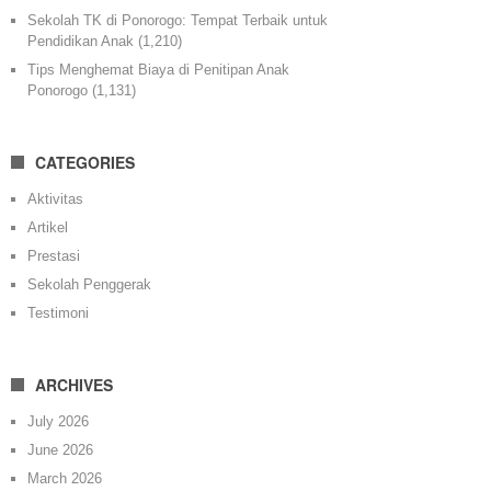
Sekolah TK di Ponorogo: Tempat Terbaik untuk
Pendidikan Anak
(1,210)
Tips Menghemat Biaya di Penitipan Anak
Ponorogo
(1,131)
CATEGORIES
Aktivitas
Artikel
Prestasi
Sekolah Penggerak
Testimoni
ARCHIVES
July 2026
June 2026
March 2026