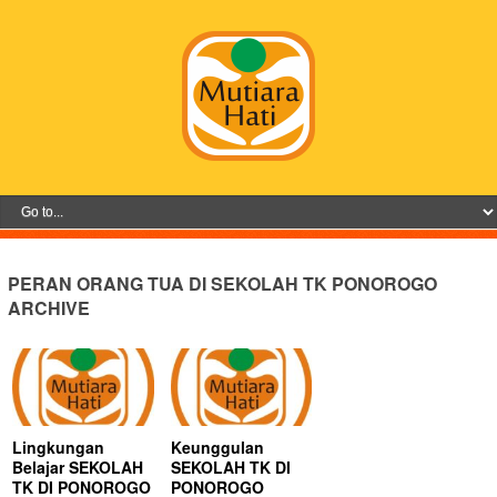
PERAN ORANG TUA DI SEKOLAH TK PONOROGO
ARCHIVE
Lingkungan
Keunggulan
Belajar SEKOLAH
SEKOLAH TK DI
TK DI PONOROGO
PONOROGO