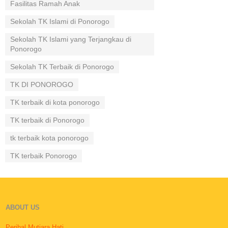
Fasilitas Ramah Anak
Sekolah TK Islami di Ponorogo
Sekolah TK Islami yang Terjangkau di
Ponorogo
Sekolah TK Terbaik di Ponorogo
TK DI PONOROGO
TK terbaik di kota ponorogo
TK terbaik di Ponorogo
tk terbaik kota ponorogo
TK terbaik Ponorogo
ABOUT US
Perihal Mutiara Hati