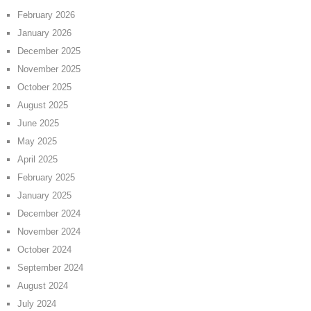
February 2026
January 2026
December 2025
November 2025
October 2025
August 2025
June 2025
May 2025
April 2025
February 2025
January 2025
December 2024
November 2024
October 2024
September 2024
August 2024
July 2024