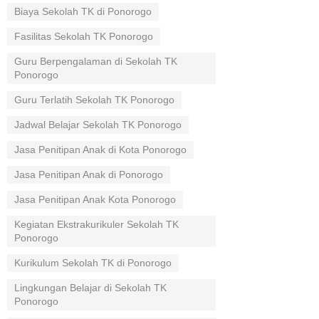
Biaya Sekolah TK di Ponorogo
Fasilitas Sekolah TK Ponorogo
Guru Berpengalaman di Sekolah TK
Ponorogo
Guru Terlatih Sekolah TK Ponorogo
Jadwal Belajar Sekolah TK Ponorogo
Jasa Penitipan Anak di Kota Ponorogo
Jasa Penitipan Anak di Ponorogo
Jasa Penitipan Anak Kota Ponorogo
Kegiatan Ekstrakurikuler Sekolah TK
Ponorogo
Kurikulum Sekolah TK di Ponorogo
Lingkungan Belajar di Sekolah TK
Ponorogo