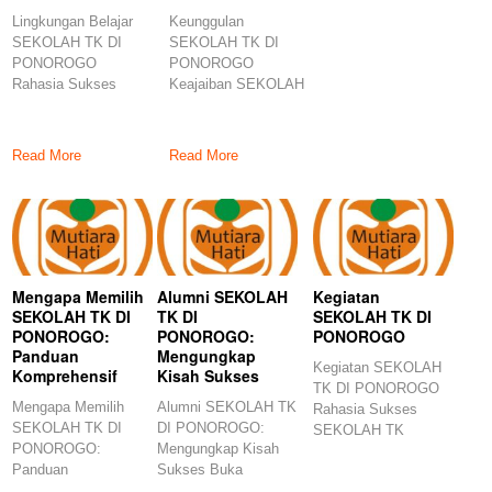
Lingkungan Belajar
Keunggulan
SEKOLAH TK DI
SEKOLAH TK DI
PONOROGO
PONOROGO
Rahasia Sukses
Keajaiban SEKOLAH
Anak Cerdas!
TK di Ponorogo:
Temukan Bagaimana
Temukan Rahasia
Lingkungan Belajar
Sukses Pendidikan
Read More
Read More
Mengapa Memilih
Alumni SEKOLAH
Kegiatan
SEKOLAH TK DI
TK DI
SEKOLAH TK DI
PONOROGO:
PONOROGO:
PONOROGO
Panduan
Mengungkap
Kegiatan SEKOLAH
Komprehensif
Kisah Sukses
TK DI PONOROGO
Mengapa Memilih
Alumni SEKOLAH TK
Rahasia Sukses
SEKOLAH TK DI
DI PONOROGO:
SEKOLAH TK
PONOROGO:
Mengungkap Kisah
Ponorogo:
Panduan
Sukses Buka
Pengalaman Unik
Komprehensif
wawasan kaya akan