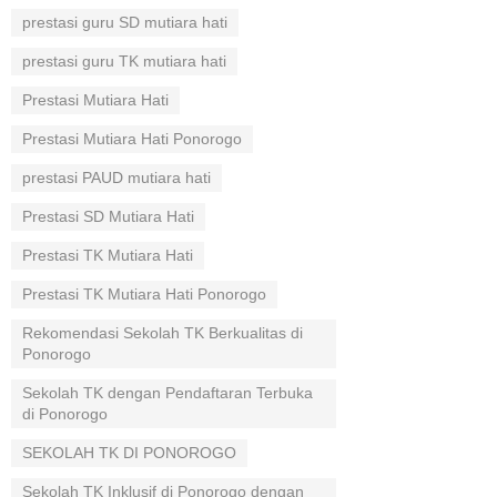
prestasi guru SD mutiara hati
prestasi guru TK mutiara hati
Prestasi Mutiara Hati
Prestasi Mutiara Hati Ponorogo
prestasi PAUD mutiara hati
Prestasi SD Mutiara Hati
Prestasi TK Mutiara Hati
Prestasi TK Mutiara Hati Ponorogo
Rekomendasi Sekolah TK Berkualitas di
Ponorogo
Sekolah TK dengan Pendaftaran Terbuka
di Ponorogo
SEKOLAH TK DI PONOROGO
Sekolah TK Inklusif di Ponorogo dengan