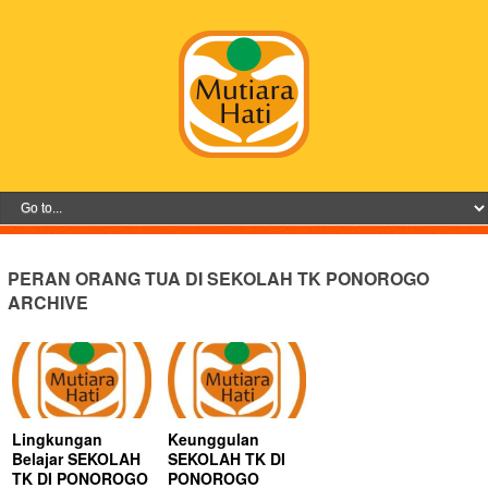
PERAN ORANG TUA DI SEKOLAH TK PONOROGO
ARCHIVE
Lingkungan
Keunggulan
Belajar SEKOLAH
SEKOLAH TK DI
TK DI PONOROGO
PONOROGO