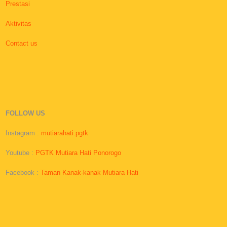
Prestasi
Aktivitas
Contact us
FOLLOW US
Instagram :
mutiarahati.pgtk
Youtube :
PGTK Mutiara Hati Ponorogo
Facebook :
Taman Kanak-kanak Mutiara Hati