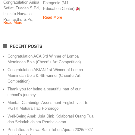
Congratulation Anisa
Fotogenic (MJ
Sofiati Fuadah S.Pd,
Education Center)
Luckita Haryana
Congratulations to
Read More
Pramasthi, S.Pd,
our
Read More
Agnes Ayu
Rahmawati, S.Pd
Congratulation
RECENT POSTS
Congratulation ACA 3rd Winner of Lomba
Memindah Bola (Cheerful Art Competition)
Congratulation ABIAN 1st Winner of Lomba
Memindah Bola & 4th winner (Cheerful Art
Competition)
Thank you for being a beautiful part of our
school’s journey.
Mentari Cambridge Assesment English visit to
PGTK Mutiara Hati Ponorogo
Well-Being Anak Usia Dini: Kolaborasi Orang Tua
dan Sekolah dalam Pembelajaran
Pendaftaran Siswa Baru Tahun Ajaran 2026/2027