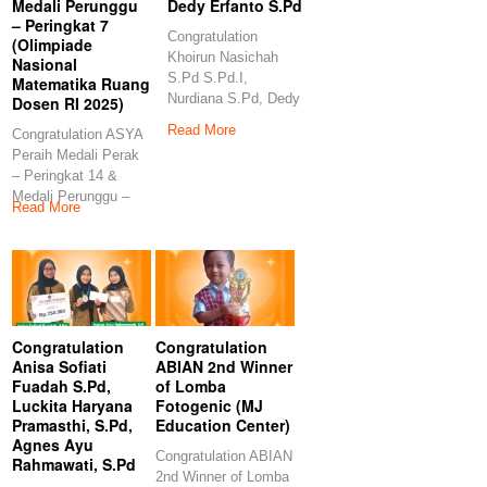
Medali Perunggu
Dedy Erfanto S.Pd
– Peringkat 7
Congratulation
(Olimpiade
Khoirun Nasichah
Nasional
S.Pd S.Pd.I,
Matematika Ruang
Nurdiana S.Pd, Dedy
Dosen RI 2025)
Erfanto S.Pd
Read More
Congratulation ASYA
Congratulation
Peraih Medali Perak
Khoirun Nasichah
– Peringkat 14 &
S.Pd
Medali Perunggu –
Read More
Peringkat 7
Congratulation
Congratulation
Anisa Sofiati
ABIAN 2nd Winner
Fuadah S.Pd,
of Lomba
Luckita Haryana
Fotogenic (MJ
Pramasthi, S.Pd,
Education Center)
Agnes Ayu
Congratulation ABIAN
Rahmawati, S.Pd
2nd Winner of Lomba