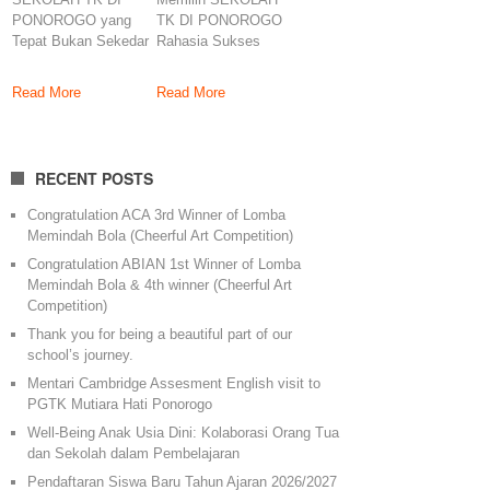
PONOROGO yang
TK DI PONOROGO
Tepat Bukan Sekedar
Rahasia Sukses
Pendidikan! Temukan
Memilih Sekolah TK
Rahasia Tersembunyi
Terbaik
Read More
Read More
RECENT POSTS
Congratulation ACA 3rd Winner of Lomba
Memindah Bola (Cheerful Art Competition)
Congratulation ABIAN 1st Winner of Lomba
Memindah Bola & 4th winner (Cheerful Art
Competition)
Thank you for being a beautiful part of our
school’s journey.
Mentari Cambridge Assesment English visit to
PGTK Mutiara Hati Ponorogo
Well-Being Anak Usia Dini: Kolaborasi Orang Tua
dan Sekolah dalam Pembelajaran
Pendaftaran Siswa Baru Tahun Ajaran 2026/2027