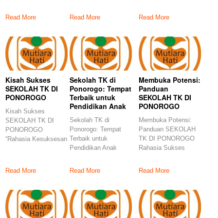
Anak Ponorogo
Sukses Pendidikan
panduan ultimate
Terungkap! Inilah
Anak! Kenali
kami untuk
Read More
Read More
Read More
Perbedaan Sekolah
Kisah Sukses
Sekolah TK di
Membuka Potensi:
SEKOLAH TK DI
Ponorogo: Tempat
Panduan
PONOROGO
Terbaik untuk
SEKOLAH TK DI
Pendidikan Anak
PONOROGO
Kisah Sukses
Sekolah TK di
Membuka Potensi:
SEKOLAH TK DI
Ponorogo: Tempat
Panduan SEKOLAH
PONOROGO
Terbaik untuk
TK DI PONOROGO
“Rahasia Kesuksesan
Pendidikan Anak
Rahasia Sukses
Sekolah TK di
RAHASIA Sukses
Sekolah TK di
Ponorogo yang Luar
Anak Cerdas!
Ponorogo yang
Read More
Read More
Read More
Temukan