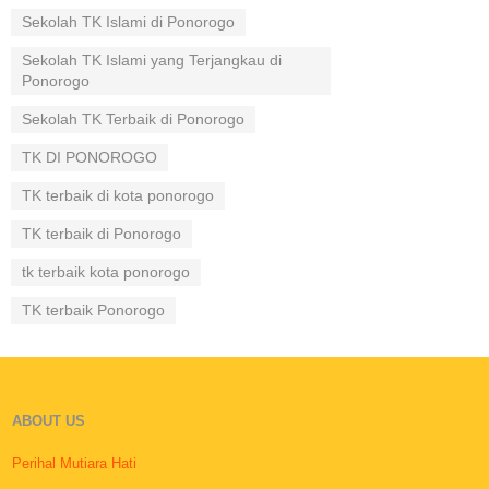
Sekolah TK Islami di Ponorogo
Sekolah TK Islami yang Terjangkau di
Ponorogo
Sekolah TK Terbaik di Ponorogo
TK DI PONOROGO
TK terbaik di kota ponorogo
TK terbaik di Ponorogo
tk terbaik kota ponorogo
TK terbaik Ponorogo
ABOUT US
Perihal Mutiara Hati