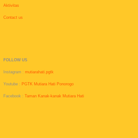
Aktivitas
Contact us
FOLLOW US
Instagram :
mutiarahati.pgtk
Youtube :
PGTK Mutiara Hati Ponorogo
Facebook :
Taman Kanak-kanak Mutiara Hati