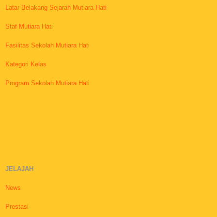
Latar Belakang Sejarah Mutiara Hati
Staf Mutiara Hati
Fasilitas Sekolah Mutiara Hati
Kategori Kelas
Program Sekolah Mutiara Hati
JELAJAH
News
Prestasi