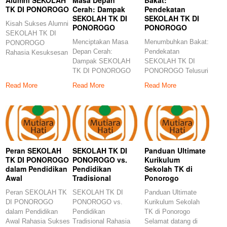
Alumni SEKOLAH
Masa Depan
Bakat:
TK DI PONOROGO
Cerah: Dampak
Pendekatan
SEKOLAH TK DI
SEKOLAH TK DI
Kisah Sukses Alumni
PONOROGO
PONOROGO
SEKOLAH TK DI
Menciptakan Masa
Menumbuhkan Bakat:
PONOROGO
Depan Cerah:
Pendekatan
Rahasia Kesuksesan
Dampak SEKOLAH
SEKOLAH TK DI
Unik! Kisah
TK DI PONOROGO
PONOROGO Telusuri
Menyentuh dari
Terungkap! Rahasia
perjalanan
Alumni
Read More
Read More
Read More
Sukses Anak Cerdas
pengembangan bakat
dengan panduan kami
Peran SEKOLAH
SEKOLAH TK DI
Panduan Ultimate
TK DI PONOROGO
PONOROGO vs.
Kurikulum
dalam Pendidikan
Pendidikan
Sekolah TK di
Awal
Tradisional
Ponorogo
Peran SEKOLAH TK
SEKOLAH TK DI
Panduan Ultimate
DI PONOROGO
PONOROGO vs.
Kurikulum Sekolah
dalam Pendidikan
Pendidikan
TK di Ponorogo
Awal Rahasia Sukses
Tradisional Rahasia
Selamat datang di