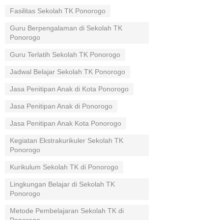
Fasilitas Sekolah TK Ponorogo
Guru Berpengalaman di Sekolah TK
Ponorogo
Guru Terlatih Sekolah TK Ponorogo
Jadwal Belajar Sekolah TK Ponorogo
Jasa Penitipan Anak di Kota Ponorogo
Jasa Penitipan Anak di Ponorogo
Jasa Penitipan Anak Kota Ponorogo
Kegiatan Ekstrakurikuler Sekolah TK
Ponorogo
Kurikulum Sekolah TK di Ponorogo
Lingkungan Belajar di Sekolah TK
Ponorogo
Metode Pembelajaran Sekolah TK di