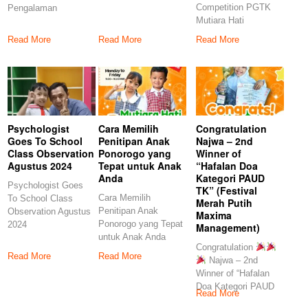
Competition PGTK
Pengalaman
penitipan anak yang
Mutiara Hati
Menggunakan Jasa
tepat di Ponorogo
Ponorogo
Penitipan Anak
Read More
Read More
Read More
Ponorogo Penitipan
Psychologist
Cara Memilih
Congratulation
Goes To School
Penitipan Anak
Najwa – 2nd
Class Observation
Ponorogo yang
Winner of
Agustus 2024
Tepat untuk Anak
“Hafalan Doa
Anda
Kategori PAUD
Psychologist Goes
TK” (Festival
Cara Memilih
To School Class
Merah Putih
Penitipan Anak
Observation Agustus
Maxima
Ponorogo yang Tepat
2024
Management)
untuk Anak Anda
Congratulation
Pendahuluan Memilih
Read More
Read More
Najwa – 2nd
penitipan anak
Winner of “Hafalan
Doa Kategori PAUD
Read More
TK” (Festival Merah