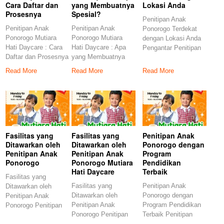
Cara Daftar dan
yang Membuatnya
Lokasi Anda
Prosesnya
Spesial?
Penitipan Anak
Penitipan Anak
Penitipan Anak
Ponorogo Terdekat
Ponorogo Mutiara
Ponorogo Mutiara
dengan Lokasi Anda
Hati Daycare : Cara
Hati Daycare : Apa
Pengantar Penitipan
Daftar dan Prosesnya
yang Membuatnya
Anak di Ponorogo
Pendahuluan
Spesial? Penitipan
Penitipan anak
Read More
Read More
Read More
Penitipan anak
anak adalah
Fasilitas yang
Fasilitas yang
Penitipan Anak
Ditawarkan oleh
Ditawarkan oleh
Ponorogo dengan
Penitipan Anak
Penitipan Anak
Program
Ponorogo
Ponorogo Mutiara
Pendidikan
Hati Daycare
Terbaik
Fasilitas yang
Fasilitas yang
Penitipan Anak
Ditawarkan oleh
Ditawarkan oleh
Ponorogo dengan
Penitipan Anak
Penitipan Anak
Program Pendidikan
Ponorogo Penitipan
Ponorogo Penitipan
Terbaik Penitipan
anak di Ponorogo
anak Ponorogo
anak di Ponorogo