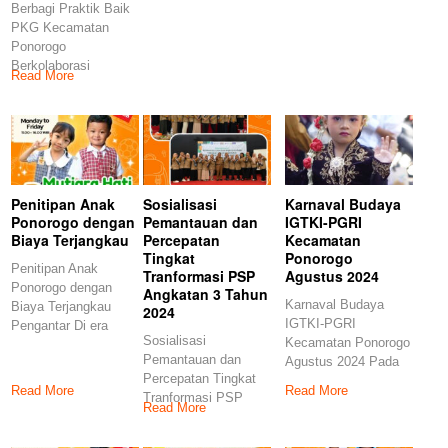
Berbagi Praktik Baik
kembang anak
KBM
PKG Kecamatan
merupakan fase
Ponorogo
Berkolaborasi
Read More
Bersama Gugus
Kejora, Pentingnya
Menata Psikologi
Guru
Penitipan Anak
Sosialisasi
Karnaval Budaya
Ponorogo dengan
Pemantauan dan
IGTKI-PGRI
Biaya Terjangkau
Percepatan
Kecamatan
Tingkat
Ponorogo
Penitipan Anak
Tranformasi PSP
Agustus 2024
Ponorogo dengan
Angkatan 3 Tahun
Karnaval Budaya
Biaya Terjangkau
2024
IGTKI-PGRI
Pengantar Di era
Sosialisasi
Kecamatan Ponorogo
modern ini,
Pemantauan dan
Agustus 2024 Pada
kebutuhan akan
Percepatan Tingkat
hari Sabtu, 24
penitipan
Read More
Read More
Tranformasi PSP
Agustus 2024, telah
Read More
Angkatan 3 Tahun
2024