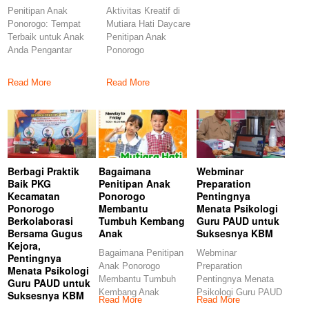
Penitipan Anak
Aktivitas Kreatif di
Ponorogo: Tempat
Mutiara Hati Daycare
Terbaik untuk Anak
Penitipan Anak
Anda Pengantar
Ponorogo
Ketika Anda sebagai
Menumbuhkan
orang tua
Kreativitas Anak di
Read More
Read More
Penitipan
Berbagi Praktik
Bagaimana
Webminar
Baik PKG
Penitipan Anak
Preparation
Kecamatan
Ponorogo
Pentingnya
Ponorogo
Membantu
Menata Psikologi
Berkolaborasi
Tumbuh Kembang
Guru PAUD untuk
Bersama Gugus
Anak
Suksesnya KBM
Kejora,
Bagaimana Penitipan
Webminar
Pentingnya
Anak Ponorogo
Preparation
Menata Psikologi
Membantu Tumbuh
Pentingnya Menata
Guru PAUD untuk
Kembang Anak
Psikologi Guru PAUD
Suksesnya KBM
Read More
Read More
Pengantar Tumbuh
untuk Suksesnya