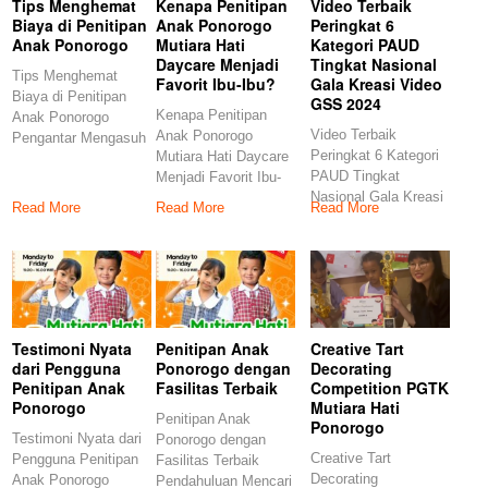
Tips Menghemat
Kenapa Penitipan
Video Terbaik
Biaya di Penitipan
Anak Ponorogo
Peringkat 6
Anak Ponorogo
Mutiara Hati
Kategori PAUD
Daycare Menjadi
Tingkat Nasional
Tips Menghemat
Favorit Ibu-Ibu?
Gala Kreasi Video
Biaya di Penitipan
GSS 2024
Kenapa Penitipan
Anak Ponorogo
Video Terbaik
Anak Ponorogo
Pengantar Mengasuh
Peringkat 6 Kategori
Mutiara Hati Daycare
anak merupakan
PAUD Tingkat
Menjadi Favorit Ibu-
tanggung jawab besar
Nasional Gala Kreasi
Ibu? 1. Penitipan
Read More
Read More
Read More
Video GSS 2024
Anak Ponorogo:
Terima
Testimoni Nyata
Penitipan Anak
Creative Tart
dari Pengguna
Ponorogo dengan
Decorating
Penitipan Anak
Fasilitas Terbaik
Competition PGTK
Ponorogo
Mutiara Hati
Penitipan Anak
Ponorogo
Testimoni Nyata dari
Ponorogo dengan
Creative Tart
Pengguna Penitipan
Fasilitas Terbaik
Decorating
Anak Ponorogo
Pendahuluan Mencari