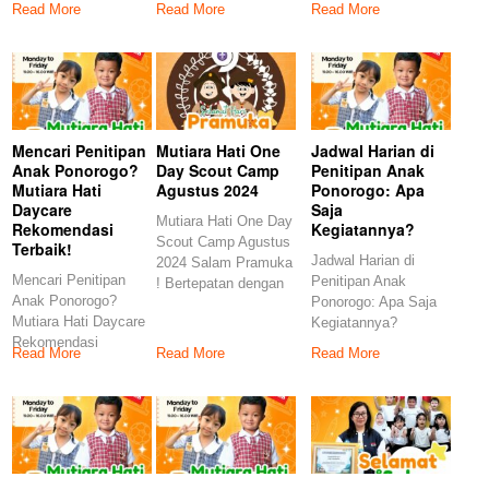
menjadi pilihan bagi
Read More
Read More
Read More
semakin berkembang
menjadi pilihan ideal
seiring dengan
Mencari Penitipan
Mutiara Hati One
Jadwal Harian di
Anak Ponorogo?
Day Scout Camp
Penitipan Anak
Mutiara Hati
Agustus 2024
Ponorogo: Apa
Daycare
Saja
Mutiara Hati One Day
Rekomendasi
Kegiatannya?
Scout Camp Agustus
Terbaik!
Jadwal Harian di
2024 Salam Pramuka
Mencari Penitipan
Penitipan Anak
! Bertepatan dengan
Anak Ponorogo?
Ponorogo: Apa Saja
Hari
Mutiara Hati Daycare
Kegiatannya?
Rekomendasi
Pengantar Penitipan
Read More
Read More
Read More
Terbaik! Menemukan
Anak Ponorogo Apa
tempat penitipan
anak yang