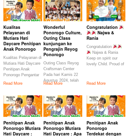
Kualitas
Wonderful
Congratulation
Pelayanan di
Ponorogo Culture,
Najwa &
Mutiara Hati
Outing Class
Rania
Daycare Penitipan
kunjungan ke
Congratulation
Anak Ponorogo
Pengrajin Reyog
Najwa & Rania
Ponorogo
Kualitas Pelayanan di
Keep on spirit our
Outing Class Reyog
Mutiara Hati Daycare
lovely Child. Proud of
Craftsman Center
Penitipan Anak
you
Pada hari Kamis 22
Ponorogo Pengantar
Agustus 2024, telah
Dalam kehidupan
Read More
Read More
Read More
diadakan outing
modern yang
Penitipan Anak
Penitipan Anak
Penitipan Anak
Ponorogo Mutiara
Ponorogo Mutiara
Ponorogo
Hati Daycare :
Hati Daycare : Apa
Terdekat dengan