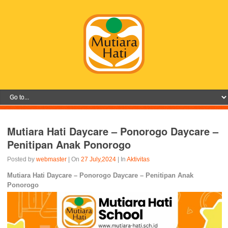
Mutiara Hati Daycare – Ponorogo Daycare –
Penitipan Anak Ponorogo
Posted by
webmaster
| On
27 July,2024
| In
Aktivitas
Mutiara Hati Daycare – Ponorogo Daycare – Penitipan Anak
Ponorogo