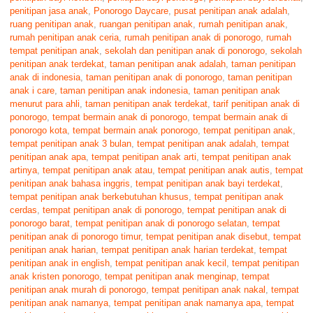
penitipan jasa anak
,
Ponorogo Daycare
,
pusat penitipan anak adalah
,
ruang penitipan anak
,
ruangan penitipan anak
,
rumah penitipan anak
,
rumah penitipan anak ceria
,
rumah penitipan anak di ponorogo
,
rumah
tempat penitipan anak
,
sekolah dan penitipan anak di ponorogo
,
sekolah
penitipan anak terdekat
,
taman penitipan anak adalah
,
taman penitipan
anak di indonesia
,
taman penitipan anak di ponorogo
,
taman penitipan
anak i care
,
taman penitipan anak indonesia
,
taman penitipan anak
menurut para ahli
,
taman penitipan anak terdekat
,
tarif penitipan anak di
ponorogo
,
tempat bermain anak di ponorogo
,
tempat bermain anak di
ponorogo kota
,
tempat bermain anak ponorogo
,
tempat penitipan anak
,
tempat penitipan anak 3 bulan
,
tempat penitipan anak adalah
,
tempat
penitipan anak apa
,
tempat penitipan anak arti
,
tempat penitipan anak
artinya
,
tempat penitipan anak atau
,
tempat penitipan anak autis
,
tempat
penitipan anak bahasa inggris
,
tempat penitipan anak bayi terdekat
,
tempat penitipan anak berkebutuhan khusus
,
tempat penitipan anak
cerdas
,
tempat penitipan anak di ponorogo
,
tempat penitipan anak di
ponorogo barat
,
tempat penitipan anak di ponorogo selatan
,
tempat
penitipan anak di ponorogo timur
,
tempat penitipan anak disebut
,
tempat
penitipan anak harian
,
tempat penitipan anak harian terdekat
,
tempat
penitipan anak in english
,
tempat penitipan anak kecil
,
tempat penitipan
anak kristen ponorogo
,
tempat penitipan anak menginap
,
tempat
penitipan anak murah di ponorogo
,
tempat penitipan anak nakal
,
tempat
penitipan anak namanya
,
tempat penitipan anak namanya apa
,
tempat