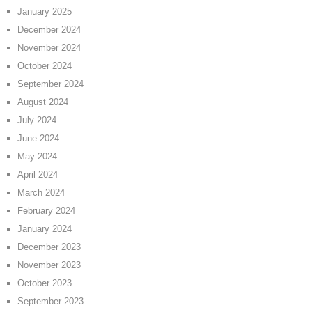
January 2025
December 2024
November 2024
October 2024
September 2024
August 2024
July 2024
June 2024
May 2024
April 2024
March 2024
February 2024
January 2024
December 2023
November 2023
October 2023
September 2023