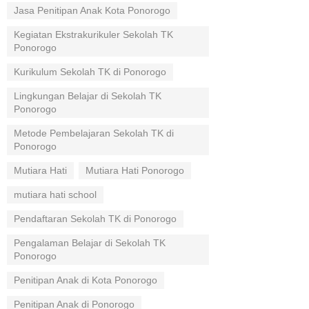
Jasa Penitipan Anak Kota Ponorogo
Kegiatan Ekstrakurikuler Sekolah TK
Ponorogo
Kurikulum Sekolah TK di Ponorogo
Lingkungan Belajar di Sekolah TK
Ponorogo
Metode Pembelajaran Sekolah TK di
Ponorogo
Mutiara Hati
Mutiara Hati Ponorogo
mutiara hati school
Pendaftaran Sekolah TK di Ponorogo
Pengalaman Belajar di Sekolah TK
Ponorogo
Penitipan Anak di Kota Ponorogo
Penitipan Anak di Ponorogo