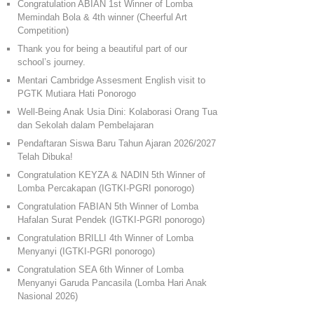
Congratulation ABIAN 1st Winner of Lomba
Memindah Bola & 4th winner (Cheerful Art
Competition)
Thank you for being a beautiful part of our
school’s journey.
Mentari Cambridge Assesment English visit to
PGTK Mutiara Hati Ponorogo
Well-Being Anak Usia Dini: Kolaborasi Orang Tua
dan Sekolah dalam Pembelajaran
Pendaftaran Siswa Baru Tahun Ajaran 2026/2027
Telah Dibuka!
Congratulation KEYZA & NADIN 5th Winner of
Lomba Percakapan (IGTKI-PGRI ponorogo)
Congratulation FABIAN 5th Winner of Lomba
Hafalan Surat Pendek (IGTKI-PGRI ponorogo)
Congratulation BRILLI 4th Winner of Lomba
Menyanyi (IGTKI-PGRI ponorogo)
Congratulation SEA 6th Winner of Lomba
Menyanyi Garuda Pancasila (Lomba Hari Anak
Nasional 2026)