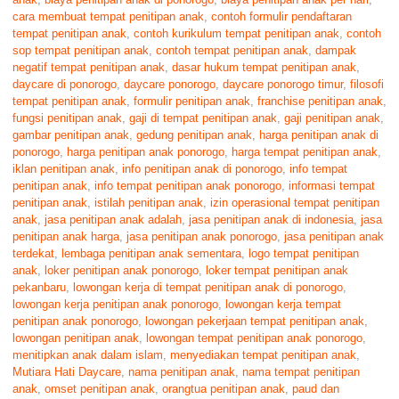
cara membuat tempat penitipan anak
,
contoh formulir pendaftaran
tempat penitipan anak
,
contoh kurikulum tempat penitipan anak
,
contoh
sop tempat penitipan anak
,
contoh tempat penitipan anak
,
dampak
negatif tempat penitipan anak
,
dasar hukum tempat penitipan anak
,
daycare di ponorogo
,
daycare ponorogo
,
daycare ponorogo timur
,
filosofi
tempat penitipan anak
,
formulir penitipan anak
,
franchise penitipan anak
,
fungsi penitipan anak
,
gaji di tempat penitipan anak
,
gaji penitipan anak
,
gambar penitipan anak
,
gedung penitipan anak
,
harga penitipan anak di
ponorogo
,
harga penitipan anak ponorogo
,
harga tempat penitipan anak
,
iklan penitipan anak
,
info penitipan anak di ponorogo
,
info tempat
penitipan anak
,
info tempat penitipan anak ponorogo
,
informasi tempat
penitipan anak
,
istilah penitipan anak
,
izin operasional tempat penitipan
anak
,
jasa penitipan anak adalah
,
jasa penitipan anak di indonesia
,
jasa
penitipan anak harga
,
jasa penitipan anak ponorogo
,
jasa penitipan anak
terdekat
,
lembaga penitipan anak sementara
,
logo tempat penitipan
anak
,
loker penitipan anak ponorogo
,
loker tempat penitipan anak
pekanbaru
,
lowongan kerja di tempat penitipan anak di ponorogo
,
lowongan kerja penitipan anak ponorogo
,
lowongan kerja tempat
penitipan anak ponorogo
,
lowongan pekerjaan tempat penitipan anak
,
lowongan penitipan anak
,
lowongan tempat penitipan anak ponorogo
,
menitipkan anak dalam islam
,
menyediakan tempat penitipan anak
,
Mutiara Hati Daycare
,
nama penitipan anak
,
nama tempat penitipan
anak
,
omset penitipan anak
,
orangtua penitipan anak
,
paud dan