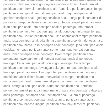
ponorogo. daycare ponorogo. daycare ponorogo timur. filosofi tempat
penitipan anak. formulir penitipan anak. franchise penitipan anak. fungsi
penitipan anak. gaji di tempat penitipan anak. gaji penitipan anak.
gambar penitipan anak. gedung penitipan anak. harga penitipan anak di
ponorogo. harga penitipan anak ponorogo. harga tempat penitipan anak.
iklan penitipan anak. info penitipan anak di ponorogo. info tempat
penitipan anak. info tempat penitipan anak ponorogo. informasi tempat
penitipan anak. istilah penitipan anak. izin operasional tempat penitipan
anak. jasa penitipan anak adalah. jasa penitipan anak di indonesia. jasa
penitipan anak harga. jasa penitipan anak ponorogo. jasa penitipan anak
terdekat. lembaga penitipan anak sementara. logo tempat penitipan
anak. loker penitipan anak ponorogo. loker tempat penitipan anak
pekanbaru. lowongan kerja di tempat penitipan anak di ponorogo.
lowongan kerja penitipan anak ponorogo. lowongan kerja tempat
penitipan anak ponorogo. lowongan pekerjaan tempat penitipan anak.
lowongan penitipan anak. lowongan tempat penitipan anak ponorogo.
menitipkan anak dalam islam. menyediakan tempat penitipan anak.
nama penitipan anak. nama tempat penitipan anak. omset penitipan
anak. orangtua penitipan anak. paud dan penitipan anak terdekat.
pengertian tempat penitipan anak menurut para ahli. penitipan / daycare
anak ponorogo. penitipan anak. penitipan anak 24 jam di ponorogo.
penitipan anak aman. penitipan anak artinya. penitipan anak autis.
penitipan anak bahasa inggris. penitipan anak bayi terdekat. penitipan