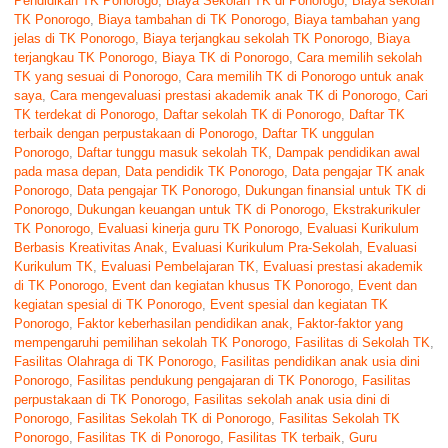
Pendidikan TK Ponorogo
,
Biaya Sekolah TK di Ponorogo
,
Biaya sekolah
TK Ponorogo
,
Biaya tambahan di TK Ponorogo
,
Biaya tambahan yang
jelas di TK Ponorogo
,
Biaya terjangkau sekolah TK Ponorogo
,
Biaya
terjangkau TK Ponorogo
,
Biaya TK di Ponorogo
,
Cara memilih sekolah
TK yang sesuai di Ponorogo
,
Cara memilih TK di Ponorogo untuk anak
saya
,
Cara mengevaluasi prestasi akademik anak TK di Ponorogo
,
Cari
TK terdekat di Ponorogo
,
Daftar sekolah TK di Ponorogo
,
Daftar TK
terbaik dengan perpustakaan di Ponorogo
,
Daftar TK unggulan
Ponorogo
,
Daftar tunggu masuk sekolah TK
,
Dampak pendidikan awal
pada masa depan
,
Data pendidik TK Ponorogo
,
Data pengajar TK anak
Ponorogo
,
Data pengajar TK Ponorogo
,
Dukungan finansial untuk TK di
Ponorogo
,
Dukungan keuangan untuk TK di Ponorogo
,
Ekstrakurikuler
TK Ponorogo
,
Evaluasi kinerja guru TK Ponorogo
,
Evaluasi Kurikulum
Berbasis Kreativitas Anak
,
Evaluasi Kurikulum Pra-Sekolah
,
Evaluasi
Kurikulum TK
,
Evaluasi Pembelajaran TK
,
Evaluasi prestasi akademik
di TK Ponorogo
,
Event dan kegiatan khusus TK Ponorogo
,
Event dan
kegiatan spesial di TK Ponorogo
,
Event spesial dan kegiatan TK
Ponorogo
,
Faktor keberhasilan pendidikan anak
,
Faktor-faktor yang
mempengaruhi pemilihan sekolah TK Ponorogo
,
Fasilitas di Sekolah TK
,
Fasilitas Olahraga di TK Ponorogo
,
Fasilitas pendidikan anak usia dini
Ponorogo
,
Fasilitas pendukung pengajaran di TK Ponorogo
,
Fasilitas
perpustakaan di TK Ponorogo
,
Fasilitas sekolah anak usia dini di
Ponorogo
,
Fasilitas Sekolah TK di Ponorogo
,
Fasilitas Sekolah TK
Ponorogo
,
Fasilitas TK di Ponorogo
,
Fasilitas TK terbaik
,
Guru