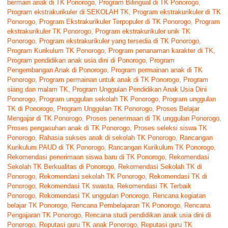
bermain anak di TK Ponorogo
,
Program Bilingual di TK Ponorogo
,
Program ekstrakurikuler di SEKOLAH TK
,
Program ekstrakurikuler di TK
Ponorogo
,
Program Ekstrakurikuler Terpopuler di TK Ponorogo
,
Program
ekstrakurikuler TK Ponorogo
,
Program ekstrakurikuler unik TK
Ponorogo
,
Program ekstrakurikuler yang tersedia di TK Ponorogo
,
Program Kurikulum TK Ponorogo
,
Program penanaman karakter di TK
,
Program pendidikan anak usia dini di Ponorogo
,
Program
Pengembangan Anak di Ponorogo
,
Program permainan anak di TK
Ponorogo
,
Program permainan untuk anak di TK Ponorogo
,
Program
siang dan malam TK
,
Program Unggulan Pendidikan Anak Usia Dini
Ponorogo
,
Program unggulan sekolah TK Ponorogo
,
Program unggulan
TK di Ponorogo
,
Program Unggulan TK Ponorogo
,
Proses Belajar
Mengajar di TK Ponorogo
,
Proses penerimaan di TK unggulan Ponorogo
,
Proses pengasuhan anak di TK Ponorogo
,
Proses seleksi siswa TK
Ponorogo
,
Rahasia sukses anak di sekolah TK Ponorogo
,
Rancangan
Kurikulum PAUD di TK Ponorogo
,
Rancangan Kurikulum TK Ponorogo
,
Rekomendasi penerimaan siswa baru di TK Ponorogo
,
Rekomendasi
Sekolah TK Berkualitas di Ponorogo
,
Rekomendasi Sekolah TK di
Ponorogo
,
Rekomendasi sekolah TK Ponorogo
,
Rekomendasi TK di
Ponorogo
,
Rekomendasi TK swasta
,
Rekomendasi TK Terbaik
Ponorogo
,
Rekomendasi TK unggulan Ponorogo
,
Rencana kegiatan
belajar TK Ponorogo
,
Rencana Pembelajaran TK Ponorogo
,
Rencana
Pengajaran TK Ponorogo
,
Rencana studi pendidikan anak usia dini di
Ponorogo
,
Reputasi guru TK anak Ponorogo
,
Reputasi guru TK