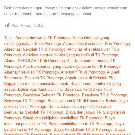
Berbicara dengan guru dan melibatkan anak dalam proses pendaftaran
dapat membantu memastikan transisi yang lancar.
Post Views:
1,102
Tags:
Acara istimewa di TK Ponorogo
,
Acara istimewa yang
diselenggarakan di TK Ponorogo
,
Acara spesial sekolah TK di Ponorogo
,
Akreditasi Sekolah TK di Ponorogo
,
Aktivitas ekstrakurikuler TK di
Ponorogo
,
Aktivitas ekstrakurikuler yang tersedia di TK Ponorogo
,
Alamat SEKOLAH TK di Ponorogo
,
Alat transportasi menuju TK
Ponorogo
,
Alat transportasi yang dapat digunakan ke TK Ponorogo
,
Alternatif sekolah TK Ponorogo
,
Alternatif TK di Ponorogo
,
Alumni
Terkemuka Sekolah TK Ponorogo
,
Aspek sosial di Sekolah TK
,
Bagaimana memilih pendidikan anak
,
Bagaimana memilih TK yang
sesuai
,
Bahan Ajar Kurikulum TK
,
Beasiswa Pendidikan TK di
Ponorogo
,
Beasiswa Sekolah TK Ponorogo
,
Beasiswa TK di Ponorogo
,
Beasiswa TK Ponorogo
,
Beasiswa untuk TK di Ponorogo
,
Bebas biaya
sekolah TK di Ponorogo
,
Berinvestasi dalam pendidikan anak
,
Berkualitas Sekolah TK Ponorogo
,
Biaya dan jadwal TK Siang Hari di
Ponorogo
,
Biaya dan kebijakan pendidikan TK Ponorogo
,
Biaya
investasi pendidikan TK
,
Biaya pendidikan anak TK Ponorogo
,
biaya
pendidikan di TK Ponorogo
,
Biaya Pendidikan TK di Ponorogo
,
Biaya