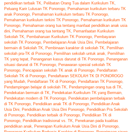
pendidikan terbaik TK
,
Pelibatan Orang Tua dalam Kurikulum TK
,
Peluang Karir Lulusan TK Ponorogo
,
Pemahaman kurikulum terbaru TK
anak Ponorogo
,
Pemahaman kurikulum terbaru TK Ponorogo
,
Pemahaman kurikulum terkini TK Ponorogo
,
Pemahaman kurikulum TK
Ponorogo
,
Pemahaman orang tua tentang manfaat pendidikan anak usia
dini
,
Pemahaman orang tua tentang TK
,
Pemanfaatan Kurikulum
Sekolah TK
,
Pembaharuan Kurikulum TK Ponorogo
,
Pembayaran
sekolah TK Ponorogo
,
Pembelajaran Anak Usia Dini
,
Pembelajaran
bermain di Sekolah TK
,
Pembinaan karakter di sekolah TK
,
Pemilihan
sekolah pra-TK di Ponorogo
,
Pemilihan sekolah untuk anak
,
Pemilihan
TK yang tepat
,
Penanganan kasus darurat di TK Ponorogo
,
Penanganan
situasi darurat di TK Ponorogo
,
Penawaran spesial sekolah TK
Ponorogo
,
Pencapaian sekolah TK anak di Ponorogo
,
Pendaftaran
Sekolah TK di Ponorogo
,
Pendaftaran SEKOLAH TK DI PONOROGO
yang Mudah
,
Pendaftaran TK di Ponorogo
,
Pendaftaran TK Ponorogo
,
Pendampingan belajar di sekolah TK
,
Pendampingan orang tua di TK
,
Pendekatan bermain di TK
,
Pendekatan Kurikulum TK yang Bermain
,
Pendekatan modern di TK Ponorogo
,
Pendekatan pembelajaran terbaik
di TK Ponorogo
,
Pendidikan anak TK di Ponorogo
,
Pendidikan Anak
Usia Dini
,
Pendidikan Anak Usia Dini Ponorogo
,
Pendidikan Pra Sekolah
di Ponorogo
,
Pendidikan terbaik di Ponorogo
,
Pendidikan TK di
Ponorogo
,
Pendidikan tradisional vs. TK
,
Penekanan pada kualitas
pendidikan anak
,
Penerapan Kurikulum Anak Usia Dini di Ponorogo
,
Penerapan Kurikulum Berbasis Karakter di Ponorogo
,
Penerimaan siswa