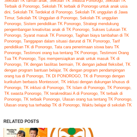
Sekolah TK ramah anak
,
Sekolah TK Swasta Ponorogo
,
Sekolah TK
Terbaik di Ponorogo
,
Sekolah TK terbaik di Ponorogo untuk anak usia
dini
,
Sekolah TK Terdekat di Ponorogo
,
Sekolah TK unggulan di Jawa
Timur
,
Sekolah TK Unggulan di Ponorogo
,
Sekolah TK unggulan
Ponorogo
,
Sistem pendidikan TK Ponorogo
,
Strategi mendukung
pengembangan kreativitas anak di TK Ponorogo
,
Sukses Lulusan TK
Ponorogo
,
Syarat masuk TK Ponorogo
,
Tagihan biaya tambahan di TK
Ponorogo
,
Tanggapan dalam situasi darurat di TK Ponorogo
,
Tarif
pendidikan TK di Ponorogo
,
Tata cara penerimaan siswa baru TK
Ponorogo
,
Testimoni orang tua tentang TK Ponorogo
,
Testimoni Orang
Tua TK Ponorogo
,
Tips mempersiapkan anak untuk masuk TK di
Ponorogo
,
TK dengan fasilitas bermain
,
TK dengan jadwal fleksibel
,
TK
dengan program bantuan belajar
,
TK dengan program pendampingan
orang tua di Ponorogo
,
TK DI PONOROGO
,
TK di Ponorogo dengan
kurikulum berbasis Montessori
,
TK inklusi dengan dukungan khusus di
Ponorogo
,
TK inklusi di Ponorogo
,
TK Islam di Ponorogo
,
TK Ponorogo
,
TK swasta Ponorogo
,
TK terakreditasi A di Ponorogo
,
TK terbaik di
Ponorogo
,
TK terbaik Ponorogo
,
Ulasan orang tua tentang TK Ponorogo
,
Ulasan orang tua terhadap TK di Ponorogo
,
Waktu belajar di sekolah TK
RELATED POSTS