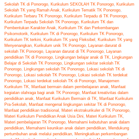
Sekolah TK di Ponorogo
,
Kurikulum SEKOLAH TK Ponorogo
,
Kurikulum
Sekolah TK yang Ramah Anak
,
Kurikulum Tematik TK Ponorogo
,
Kurikulum Terbaru TK Ponorogo
,
Kurikulum Terpadu di TK Ponorogo
,
Kurikulum Terpadu Sekolah TK Ponorogo
,
Kurikulum TK dan
Pembentukan Karakter Anak
,
Kurikulum TK dan Perkembangan
Psikomotorik
,
Kurikulum TK di Ponorogo
,
Kurikulum TK Ponorogo
,
Kurikulum TK terkini
,
Kurikulum TK yang Fleksibel
,
Kurikulum TK yang
Menyenangkan
,
Kurikulum unik TK Ponorogo
,
Layanan darurat di
sekolah TK Ponorogo
,
Layanan darurat di TK Ponorogo
,
Layanan
pendidikan TK di Ponorogo
,
Lingkungan belajar anak di TK
,
Lingkungan
Belajar di Sekolah TK Ponorogo
,
Lingkungan sekitar sekolah TK
Ponorogo
,
Lingkungan sekolah TK Ponorogo
,
Lokasi sekolah TK di
Ponorogo
,
Lokasi sekolah TK Ponorogo
,
Lokasi sekolah TK terdekat
Ponorogo
,
Lokasi terdekat sekolah TK di Ponorogo
,
Manajemen
Kurikulum TK
,
Manfaat bermain dalam pembelajaran anak
,
Manfaat
kegiatan olahraga bagi anak TK Ponorogo
,
Manfaat kreativitas dalam
pendidikan anak
,
Manfaat Kurikulum Bermain di TK
,
Manfaat Kurikulum
Pra-Sekolah
,
Manfaat mengenal lingkungan sekitar TK di Ponorogo
,
Manfaat pendidikan tradisional
,
Materi ekstrakurikuler di TK Ponorogo
,
Materi Kurikulum Pendidikan Anak Usia Dini
,
Materi Kurikulum TK
,
Materi pembelajaran TK Ponorogo
,
Memahami kebutuhan anak dalam
pendidikan
,
Memahami keunikan anak dalam pendidikan
,
Mendukung
pertumbuhan anak melalui pendidikan
,
Meningkatkan perkembangan