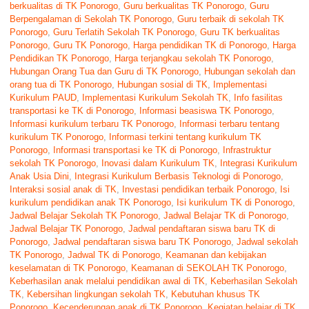
berkualitas di TK Ponorogo
,
Guru berkualitas TK Ponorogo
,
Guru
Berpengalaman di Sekolah TK Ponorogo
,
Guru terbaik di sekolah TK
Ponorogo
,
Guru Terlatih Sekolah TK Ponorogo
,
Guru TK berkualitas
Ponorogo
,
Guru TK Ponorogo
,
Harga pendidikan TK di Ponorogo
,
Harga
Pendidikan TK Ponorogo
,
Harga terjangkau sekolah TK Ponorogo
,
Hubungan Orang Tua dan Guru di TK Ponorogo
,
Hubungan sekolah dan
orang tua di TK Ponorogo
,
Hubungan sosial di TK
,
Implementasi
Kurikulum PAUD
,
Implementasi Kurikulum Sekolah TK
,
Info fasilitas
transportasi ke TK di Ponorogo
,
Informasi beasiswa TK Ponorogo
,
Informasi kurikulum terbaru TK Ponorogo
,
Informasi terbaru tentang
kurikulum TK Ponorogo
,
Informasi terkini tentang kurikulum TK
Ponorogo
,
Informasi transportasi ke TK di Ponorogo
,
Infrastruktur
sekolah TK Ponorogo
,
Inovasi dalam Kurikulum TK
,
Integrasi Kurikulum
Anak Usia Dini
,
Integrasi Kurikulum Berbasis Teknologi di Ponorogo
,
Interaksi sosial anak di TK
,
Investasi pendidikan terbaik Ponorogo
,
Isi
kurikulum pendidikan anak TK Ponorogo
,
Isi kurikulum TK di Ponorogo
,
Jadwal Belajar Sekolah TK Ponorogo
,
Jadwal Belajar TK di Ponorogo
,
Jadwal Belajar TK Ponorogo
,
Jadwal pendaftaran siswa baru TK di
Ponorogo
,
Jadwal pendaftaran siswa baru TK Ponorogo
,
Jadwal sekolah
TK Ponorogo
,
Jadwal TK di Ponorogo
,
Keamanan dan kebijakan
keselamatan di TK Ponorogo
,
Keamanan di SEKOLAH TK Ponorogo
,
Keberhasilan anak melalui pendidikan awal di TK
,
Keberhasilan Sekolah
TK
,
Kebersihan lingkungan sekolah TK
,
Kebutuhan khusus TK
Ponorogo
,
Kecenderungan anak di TK Ponorogo
,
Kegiatan belajar di TK