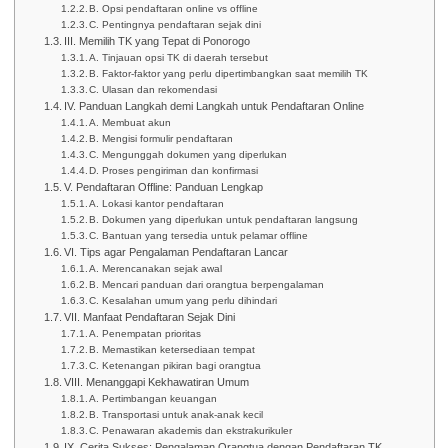
B. Opsi pendaftaran online vs offline
C. Pentingnya pendaftaran sejak dini
III. Memilih TK yang Tepat di Ponorogo
A. Tinjauan opsi TK di daerah tersebut
B. Faktor-faktor yang perlu dipertimbangkan saat memilih TK
C. Ulasan dan rekomendasi
IV. Panduan Langkah demi Langkah untuk Pendaftaran Online
A. Membuat akun
B. Mengisi formulir pendaftaran
C. Mengunggah dokumen yang diperlukan
D. Proses pengiriman dan konfirmasi
V. Pendaftaran Offline: Panduan Lengkap
A. Lokasi kantor pendaftaran
B. Dokumen yang diperlukan untuk pendaftaran langsung
C. Bantuan yang tersedia untuk pelamar offline
VI. Tips agar Pengalaman Pendaftaran Lancar
A. Merencanakan sejak awal
B. Mencari panduan dari orangtua berpengalaman
C. Kesalahan umum yang perlu dihindari
VII. Manfaat Pendaftaran Sejak Dini
A. Penempatan prioritas
B. Memastikan ketersediaan tempat
C. Ketenangan pikiran bagi orangtua
VIII. Menanggapi Kekhawatiran Umum
A. Pertimbangan keuangan
B. Transportasi untuk anak-anak kecil
C. Penawaran akademis dan ekstrakurikuler
IX. Cerita Sukses: Pengalaman Orangtua dengan Pendaftaran TK