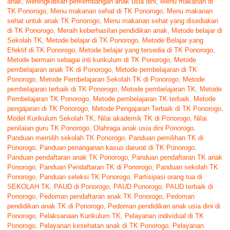
anak
,
Meningkatkan perkembangan anak usia dini
,
Menu makanan di
TK Ponorogo
,
Menu makanan sehat di TK Ponorogo
,
Menu makanan
sehat untuk anak TK Ponorogo
,
Menu makanan sehat yang disediakan
di TK Ponorogo
,
Meraih keberhasilan pendidikan anak
,
Metode belajar di
Sekolah TK
,
Metode belajar di TK Ponorogo
,
Metode Belajar yang
Efektif di TK Ponorogo
,
Metode belajar yang tersedia di TK Ponorogo
,
Metode bermain sebagai inti kurikulum di TK Ponorogo
,
Metode
pembelajaran anak TK di Ponorogo
,
Metode pembelajaran di TK
Ponorogo
,
Metode Pembelajaran Sekolah TK di Ponorogo
,
Metode
pembelajaran terbaik di TK Ponorogo
,
Metode pembelajaran TK
,
Metode
Pembelajaran TK Ponorogo
,
Metode pembelajaran TK terbaik
,
Metode
pengajaran di TK Ponorogo
,
Metode Pengajaran Terbaik di TK Ponorogo
,
Model Kurikulum Sekolah TK
,
Nilai akademik TK di Ponorogo
,
Nilai
penilaian guru TK Ponorogo
,
Olahraga anak usia dini Ponorogo
,
Panduan memilih sekolah TK Ponorogo
,
Panduan pemilihan TK di
Ponorogo
,
Panduan penanganan kasus darurat di TK Ponorogo
,
Panduan pendaftaran anak TK Ponorogo
,
Panduan pendaftaran TK anak
Ponorogo
,
Panduan Pendaftaran TK di Ponorogo
,
Panduan sekolah TK
Ponorogo
,
Panduan seleksi TK Ponorogo
,
Partisipasi orang tua di
SEKOLAH TK
,
PAUD di Ponorogo
,
PAUD Ponorogo
,
PAUD terbaik di
Ponorogo
,
Pedoman pendaftaran anak TK Ponorogo
,
Pedoman
pendidikan anak TK di Ponorogo
,
Pedoman pendidikan anak usia dini di
Ponorogo
,
Pelaksanaan Kurikulum TK
,
Pelayanan individual di TK
Ponorogo
,
Pelayanan kesehatan anak di TK Ponorogo
,
Pelayanan