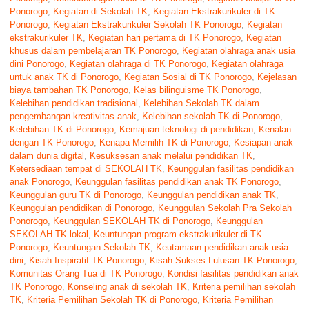
Ponorogo
,
Kegiatan di Sekolah TK
,
Kegiatan Ekstrakurikuler di TK
Ponorogo
,
Kegiatan Ekstrakurikuler Sekolah TK Ponorogo
,
Kegiatan
ekstrakurikuler TK
,
Kegiatan hari pertama di TK Ponorogo
,
Kegiatan
khusus dalam pembelajaran TK Ponorogo
,
Kegiatan olahraga anak usia
dini Ponorogo
,
Kegiatan olahraga di TK Ponorogo
,
Kegiatan olahraga
untuk anak TK di Ponorogo
,
Kegiatan Sosial di TK Ponorogo
,
Kejelasan
biaya tambahan TK Ponorogo
,
Kelas bilinguisme TK Ponorogo
,
Kelebihan pendidikan tradisional
,
Kelebihan Sekolah TK dalam
pengembangan kreativitas anak
,
Kelebihan sekolah TK di Ponorogo
,
Kelebihan TK di Ponorogo
,
Kemajuan teknologi di pendidikan
,
Kenalan
dengan TK Ponorogo
,
Kenapa Memilih TK di Ponorogo
,
Kesiapan anak
dalam dunia digital
,
Kesuksesan anak melalui pendidikan TK
,
Ketersediaan tempat di SEKOLAH TK
,
Keunggulan fasilitas pendidikan
anak Ponorogo
,
Keunggulan fasilitas pendidikan anak TK Ponorogo
,
Keunggulan guru TK di Ponorogo
,
Keunggulan pendidikan anak TK
,
Keunggulan pendidikan di Ponorogo
,
Keunggulan Sekolah Pra Sekolah
Ponorogo
,
Keunggulan SEKOLAH TK di Ponorogo
,
Keunggulan
SEKOLAH TK lokal
,
Keuntungan program ekstrakurikuler di TK
Ponorogo
,
Keuntungan Sekolah TK
,
Keutamaan pendidikan anak usia
dini
,
Kisah Inspiratif TK Ponorogo
,
Kisah Sukses Lulusan TK Ponorogo
,
Komunitas Orang Tua di TK Ponorogo
,
Kondisi fasilitas pendidikan anak
TK Ponorogo
,
Konseling anak di sekolah TK
,
Kriteria pemilihan sekolah
TK
,
Kriteria Pemilihan Sekolah TK di Ponorogo
,
Kriteria Pemilihan