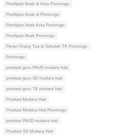
Penitipan Anak di Kota Ponorogo
Penitipan Anak di Ponorogo
Penitipan Anak Kota Ponorogo
Penitipan Anak Ponorogo
Peran Orang Tua di Sekolah TK Ponorogo
Ponorogo
prestasi guru PAUD mutiara hati
prestasi guru SD mutiara hati
prestasi guru TK mutiara hati
Prestasi Mutiara Hati
Prestasi Mutiara Hati Ponorogo
prestasi PAUD mutiara hati
Prestasi SD Mutiara Hati