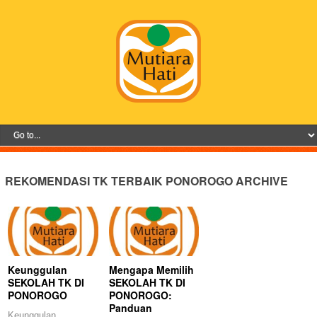
REKOMENDASI TK TERBAIK PONOROGO ARCHIVE
Keunggulan
Mengapa Memilih
SEKOLAH TK DI
SEKOLAH TK DI
PONOROGO
PONOROGO:
Panduan
Keunggulan