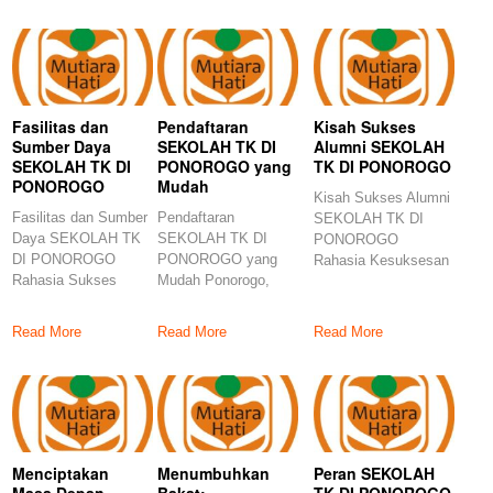
Fasilitas dan
Pendaftaran
Kisah Sukses
Sumber Daya
SEKOLAH TK DI
Alumni SEKOLAH
SEKOLAH TK DI
PONOROGO yang
TK DI PONOROGO
PONOROGO
Mudah
Kisah Sukses Alumni
Fasilitas dan Sumber
Pendaftaran
SEKOLAH TK DI
Daya SEKOLAH TK
SEKOLAH TK DI
PONOROGO
DI PONOROGO
PONOROGO yang
Rahasia Kesuksesan
Rahasia Sukses
Mudah Ponorogo,
Unik! Kisah
Anak Berkualitas!
sebuah kota yang
Menyentuh dari
Temukan Fasilitas
subur dan penuh
Alumni
Read More
Read More
Read More
Menciptakan
Menumbuhkan
Peran SEKOLAH