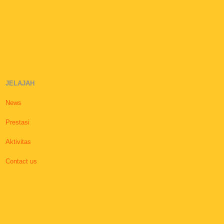
JELAJAH
News
Prestasi
Aktivitas
Contact us