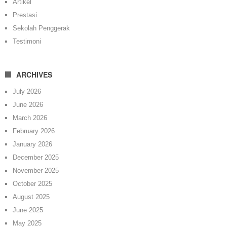
Artikel
Prestasi
Sekolah Penggerak
Testimoni
ARCHIVES
July 2026
June 2026
March 2026
February 2026
January 2026
December 2025
November 2025
October 2025
August 2025
June 2025
May 2025