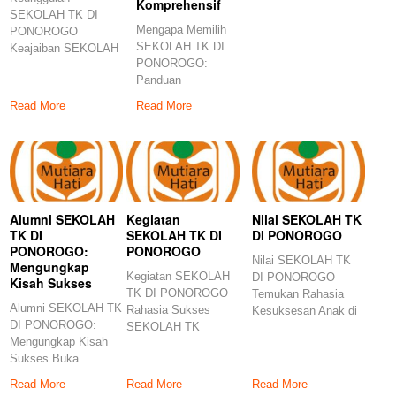
Komprehensif
SEKOLAH TK DI
Mengapa Memilih
PONOROGO
SEKOLAH TK DI
Keajaiban SEKOLAH
PONOROGO:
TK di Ponorogo:
Panduan
Temukan Rahasia
Komprehensif
Sukses Pendidikan
Read More
Read More
Temukan alasan di
balik pemilihan
SEKOLAH
Alumni SEKOLAH
Kegiatan
Nilai SEKOLAH TK
TK DI
SEKOLAH TK DI
DI PONOROGO
PONOROGO:
PONOROGO
Nilai SEKOLAH TK
Mengungkap
Kegiatan SEKOLAH
DI PONOROGO
Kisah Sukses
TK DI PONOROGO
Temukan Rahasia
Alumni SEKOLAH TK
Rahasia Sukses
Kesuksesan Anak di
DI PONOROGO:
SEKOLAH TK
Ponorogo: Nilai
Mengungkap Kisah
Ponorogo:
Sekolah TK
Sukses Buka
Pengalaman Unik
wawasan kaya akan
yang Membuat
Read More
Read More
Read More
pengalaman Alumni