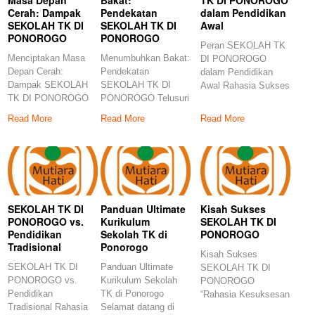
Masa Depan
Bakat:
TK DI PONOROGO
Cerah: Dampak
Pendekatan
dalam Pendidikan
SEKOLAH TK DI
SEKOLAH TK DI
Awal
PONOROGO
PONOROGO
Peran SEKOLAH TK
Menciptakan Masa
Menumbuhkan Bakat:
DI PONOROGO
Depan Cerah:
Pendekatan
dalam Pendidikan
Dampak SEKOLAH
SEKOLAH TK DI
Awal Rahasia Sukses
TK DI PONOROGO
PONOROGO Telusuri
Anak Ponorogo
Terungkap! Rahasia
perjalanan
Terungkap! Inilah
Read More
Read More
Read More
Sukses Anak Cerdas
pengembangan bakat
dengan panduan kami
SEKOLAH TK DI
Panduan Ultimate
Kisah Sukses
PONOROGO vs.
Kurikulum
SEKOLAH TK DI
Pendidikan
Sekolah TK di
PONOROGO
Tradisional
Ponorogo
Kisah Sukses
SEKOLAH TK DI
Panduan Ultimate
SEKOLAH TK DI
PONOROGO vs.
Kurikulum Sekolah
PONOROGO
Pendidikan
TK di Ponorogo
“Rahasia Kesuksesan
Tradisional Rahasia
Selamat datang di
Sekolah TK di