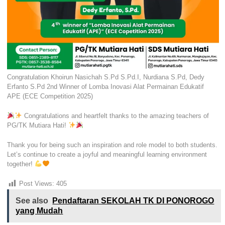
Congratulation Khoirun Nasichah S.Pd S.Pd.I, Nurdiana S.Pd, Dedy
Erfanto S.Pd 2nd Winner of Lomba Inovasi Alat Permainan Edukatif
APE (ECE Competition 2025)
Congratulations and heartfelt thanks to the amazing teachers of
PG/TK Mutiara Hati!
Thank you for being such an inspiration and role model to both students.
Let’s continue to create a joyful and meaningful learning environment
together!
Post Views:
405
See also
Pendaftaran SEKOLAH TK DI PONOROGO
yang Mudah