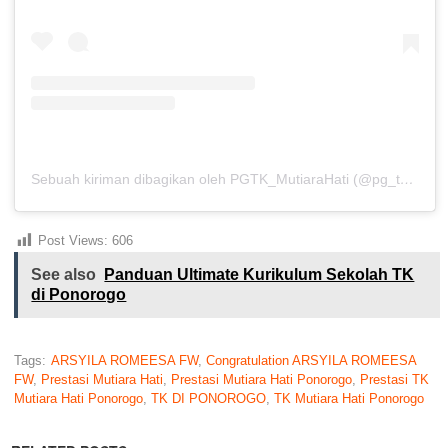
Sebuah kiriman dibagikan oleh PGTK_MutiaraHati (@pg_tk_mutiarahati.ponorogo)
Post Views:
606
See also
Panduan Ultimate Kurikulum Sekolah TK
di Ponorogo
Tags:
ARSYILA ROMEESA FW
,
Congratulation ARSYILA ROMEESA
FW
,
Prestasi Mutiara Hati
,
Prestasi Mutiara Hati Ponorogo
,
Prestasi TK
Mutiara Hati Ponorogo
,
TK DI PONOROGO
,
TK Mutiara Hati Ponorogo