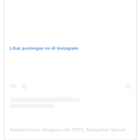
Lihat postingan ini di Instagram
Sebuah kiriman dibagikan oleh PGTK_MutiaraHati (@mutiarahati.pgtk)