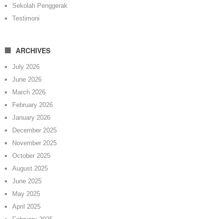
Sekolah Penggerak
Testimoni
ARCHIVES
July 2026
June 2026
March 2026
February 2026
January 2026
December 2025
November 2025
October 2025
August 2025
June 2025
May 2025
April 2025