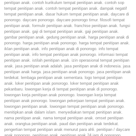
penitipan anak. contoh kurikulum tempat penitipan anak. contoh sop
tempat penitipan anak. contoh tempat penitipan anak. dampak negatif
tempat penitipan anak. dasar hukum tempat penitipan anak. daycare di
ponorogo. daycare ponorogo. daycare ponorogo timur. filosofi tempat
penitipan anak. formulir penitipan anak. franchise penitipan anak. fungsi
penitipan anak. gaji di tempat penitipan anak. gaji penitipan anak.
gambar penitipan anak. gedung penitipan anak. harga penitipan anak di
ponorogo. harga penitipan anak ponorogo. harga tempat penitipan anak.
iklan penitipan anak. info penitipan anak di ponorogo. info tempat
penitipan anak. info tempat penitipan anak ponorogo. informasi tempat
penitipan anak. istilah penitipan anak. izin operasional tempat penitipan
anak. jasa penitipan anak adalah. jasa penitipan anak di indonesia. jasa
penitipan anak harga. jasa penitipan anak ponorogo. jasa penitipan anak
terdekat. lembaga penitipan anak sementara. logo tempat penitipan
anak. loker penitipan anak ponorogo. loker tempat penitipan anak
pekanbaru. lowongan kerja di tempat penitipan anak di ponorogo.
lowongan kerja penitipan anak ponorogo. lowongan kerja tempat
penitipan anak ponorogo. lowongan pekerjaan tempat penitipan anak.
lowongan penitipan anak. lowongan tempat penitipan anak ponorogo.
menitipkan anak dalam islam. menyediakan tempat penitipan anak.
nama penitipan anak. nama tempat penitipan anak. omset penitipan
anak. orangtua penitipan anak. paud dan penitipan anak terdekat.
pengertian tempat penitipan anak menurut para ahli. penitipan / daycare
anak ponorogo. penitipan anak. penitipan anak 24 jam di ponorogo.