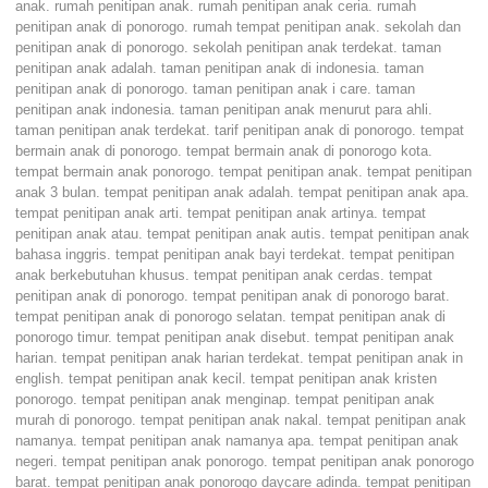
anak. rumah penitipan anak. rumah penitipan anak ceria. rumah
penitipan anak di ponorogo. rumah tempat penitipan anak. sekolah dan
penitipan anak di ponorogo. sekolah penitipan anak terdekat. taman
penitipan anak adalah. taman penitipan anak di indonesia. taman
penitipan anak di ponorogo. taman penitipan anak i care. taman
penitipan anak indonesia. taman penitipan anak menurut para ahli.
taman penitipan anak terdekat. tarif penitipan anak di ponorogo. tempat
bermain anak di ponorogo. tempat bermain anak di ponorogo kota.
tempat bermain anak ponorogo. tempat penitipan anak. tempat penitipan
anak 3 bulan. tempat penitipan anak adalah. tempat penitipan anak apa.
tempat penitipan anak arti. tempat penitipan anak artinya. tempat
penitipan anak atau. tempat penitipan anak autis. tempat penitipan anak
bahasa inggris. tempat penitipan anak bayi terdekat. tempat penitipan
anak berkebutuhan khusus. tempat penitipan anak cerdas. tempat
penitipan anak di ponorogo. tempat penitipan anak di ponorogo barat.
tempat penitipan anak di ponorogo selatan. tempat penitipan anak di
ponorogo timur. tempat penitipan anak disebut. tempat penitipan anak
harian. tempat penitipan anak harian terdekat. tempat penitipan anak in
english. tempat penitipan anak kecil. tempat penitipan anak kristen
ponorogo. tempat penitipan anak menginap. tempat penitipan anak
murah di ponorogo. tempat penitipan anak nakal. tempat penitipan anak
namanya. tempat penitipan anak namanya apa. tempat penitipan anak
negeri. tempat penitipan anak ponorogo. tempat penitipan anak ponorogo
barat. tempat penitipan anak ponorogo daycare adinda. tempat penitipan