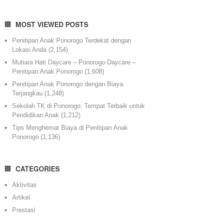
MOST VIEWED POSTS
Penitipan Anak Ponorogo Terdekat dengan
Lokasi Anda
(2,154)
Mutiara Hati Daycare – Ponorogo Daycare –
Penitipan Anak Ponorogo
(1,608)
Penitipan Anak Ponorogo dengan Biaya
Terjangkau
(1,248)
Sekolah TK di Ponorogo: Tempat Terbaik untuk
Pendidikan Anak
(1,212)
Tips Menghemat Biaya di Penitipan Anak
Ponorogo
(1,136)
CATEGORIES
Aktivitas
Artikel
Prestasi