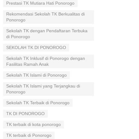
Prestasi TK Mutiara Hati Ponorogo
Rekomendasi Sekolah TK Berkualitas di
Ponorogo
Sekolah TK dengan Pendaftaran Terbuka
di Ponorogo
SEKOLAH TK DI PONOROGO
Sekolah TK Inklusif di Ponorogo dengan
Fasilitas Ramah Anak
Sekolah TK Islami di Ponorogo
Sekolah TK Islami yang Terjangkau di
Ponorogo
Sekolah TK Terbaik di Ponorogo
TK DI PONOROGO
TK terbaik di kota ponorogo
TK terbaik di Ponorogo