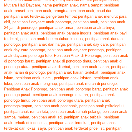
Mutiara Hati Daycare
,
nama penitipan anak
,
nama tempat penitipan
anak
,
omset penitipan anak
,
orangtua penitipan anak
,
paud dan
penitipan anak terdekat
,
pengertian tempat penitipan anak menurut para
ahli
,
penitipan / daycare anak ponorogo
,
penitipan anak
,
penitipan anak
24 jam di ponorogo
,
penitipan anak aman
,
penitipan anak artinya
,
penitipan anak autis
,
penitipan anak bahasa inggris
,
penitipan anak bayi
terdekat
,
penitipan anak berkebutuhan khusus
,
penitipan anak daerah
ponorogo
,
penitipan anak dan harga
,
penitipan anak day care
,
penitipan
anak day care ponorogo
,
penitipan anak daycare ponorogo
,
penitipan
anak daycare ponorogo foto
,
Penitipan Anak di Ponorogo
,
penitipan anak
di ponorogo barat
,
penitipan anak di ponorogo timur
,
penitipan anak di
ponorogo utara
,
penitipan anak disebut
,
penitipan anak harian
,
penitipan
anak harian di ponorogo
,
penitipan anak harian terdekat
,
penitipan anak
islam
,
penitipan anak islami
,
penitipan anak kristen
,
penitipan anak
loker
,
penitipan anak menginap
,
penitipan anak murah di ponorogo
,
Penitipan Anak Ponorogo
,
penitipan anak ponorogo barat
,
penitipan anak
ponorogo pusat
,
penitipan anak ponorogo selatan
,
penitipan anak
ponorogo timur
,
penitipan anak ponorogo utara
,
penitipan anak
ponorogokpapan
,
penitipan anak pontianak
,
penitipan anak psikologi ui
,
penitipan anak rumah kita
,
penitipan anak rumah pelangi
,
penitipan anak
sampai malam
,
penitipan anak sd
,
penitipan anak terbaik
,
penitipan
anak terbaik di indonesia
,
penitipan anak terdekat
,
penitipan anak
terdekat dari lokasi saya
,
penitipan anak terdekat price list
,
penitipan