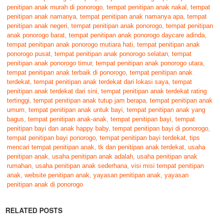
penitipan anak murah di ponorogo
,
tempat penitipan anak nakal
,
tempat
penitipan anak namanya
,
tempat penitipan anak namanya apa
,
tempat
penitipan anak negeri
,
tempat penitipan anak ponorogo
,
tempat penitipan
anak ponorogo barat
,
tempat penitipan anak ponorogo daycare adinda
,
tempat penitipan anak ponorogo mutiara hati
,
tempat penitipan anak
ponorogo pusat
,
tempat penitipan anak ponorogo selatan
,
tempat
penitipan anak ponorogo timur
,
tempat penitipan anak ponorogo utara
,
tempat penitipan anak terbaik di ponorogo
,
tempat penitipan anak
terdekat
,
tempat penitipan anak terdekat dari lokasi saya
,
tempat
penitipan anak terdekat dari sini
,
tempat penitipan anak terdekat rating
tertinggi
,
tempat penitipan anak tutup jam berapa
,
tempat penitipan anak
umum
,
tempat penitipan anak untuk bayi
,
tempat penitipan anak yang
bagus
,
tempat penitipan anak-anak
,
tempat penitipan bayi
,
tempat
penitipan bayi dan anak happy baby
,
tempat penitipan bayi di ponorogo
,
tempat penitipan bayi ponorogo
,
tempat penitipan bayi terdekat
,
tips
mencari tempat penitipan anak
,
tk dan penitipan anak terdekat
,
usaha
penitipan anak
,
usaha penitipan anak adalah
,
usaha penitipan anak
rumahan
,
usaha penitipan anak sederhana
,
visi misi tempat penitipan
anak
,
website penitipan anak
,
yayasan penitipan anak
,
yayasan
penitipan anak di ponorogo
RELATED POSTS