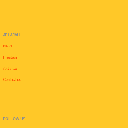
JELAJAH
News
Prestasi
Aktivitas
Contact us
FOLLOW US