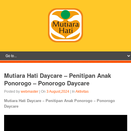
Mutiara Hati Daycare – Penitipan Anak
Ponorogo – Ponorogo Daycare
Posted by
webmaster
| On
3 August,2024
| In
Aktivitas
Mutiara Hati Daycare – Penitipan Anak Ponorogo – Ponorogo
Daycare