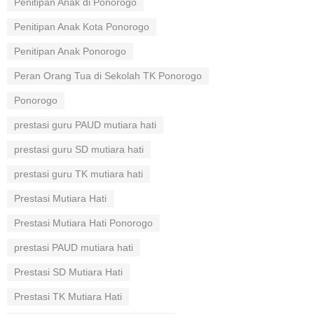
Penitipan Anak di Ponorogo
Penitipan Anak Kota Ponorogo
Penitipan Anak Ponorogo
Peran Orang Tua di Sekolah TK Ponorogo
Ponorogo
prestasi guru PAUD mutiara hati
prestasi guru SD mutiara hati
prestasi guru TK mutiara hati
Prestasi Mutiara Hati
Prestasi Mutiara Hati Ponorogo
prestasi PAUD mutiara hati
Prestasi SD Mutiara Hati
Prestasi TK Mutiara Hati